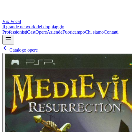
Vix
Vocal
Il grande network del doppiaggio
Professionisti
Cast
Opere
Aziende
Fuoricampo
Chi siamo
Contatti
Catalogo opere