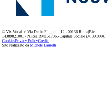
© Vix Vocal srl
|
Via Decio Filipponi, 12 - 00136 Roma
|
P.iva
14389821001 - N.Rea RM1517365
|
Capitale Sociale i.v. 30.000€
Cookies
Privacy Policy
Credits
Sito realizzato da
Michele Laurelli