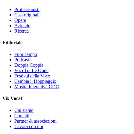
Professionisti
Cast originali
Opere
Aziende
Ricerca
Editoriale
Fuoricampo
Podcast
Doppia Coppia
Voci Tra Le Onde
Festival della Voce
Cambia il Doppiaggio
Mostra Interattiva CDC
Vix Vocal
Chi siamo
Contatti
Partner & associazioni
Lavora con noi