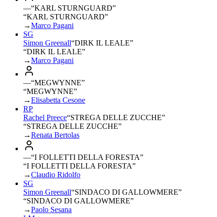
—
“
KARL STURNGUARD
”
“KARL STURNGUARD”
→
Marco Pagani
SG
Simon Greenall
“
DIRK IL LEALE
”
“DIRK IL LEALE”
→
Marco Pagani
—
“
MEGWYNNE
”
“MEGWYNNE”
→
Elisabetta Cesone
RP
Rachel Preece
“
STREGA DELLE ZUCCHE
”
“STREGA DELLE ZUCCHE”
→
Renata Bertolas
—
“
I FOLLETTI DELLA FORESTA
”
“I FOLLETTI DELLA FORESTA”
→
Claudio Ridolfo
SG
Simon Greenall
“
SINDACO DI GALLOWMERE
”
“SINDACO DI GALLOWMERE”
→
Paolo Sesana