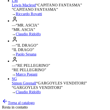
LM
Lewis Macleod
“
CAPITANO FANTASMA
”
“CAPITANO FANTASMA”
→
Riccardo Rovatti
—
“
MR. ASCIA
”
“MR. ASCIA”
→
Claudio Ridolfo
—
“
IL DRAGO
”
“IL DRAGO”
→
Paolo Sesana
—
“
RE PELLEGRINO
”
“RE PELLEGRINO”
→
Marco Pagani
SG
Simon Greenall
“
GARGOYLES VENDITORI
”
“GARGOYLES VENDITORI”
→
Claudio Ridolfo
Torna al catalogo
Resta in contatto