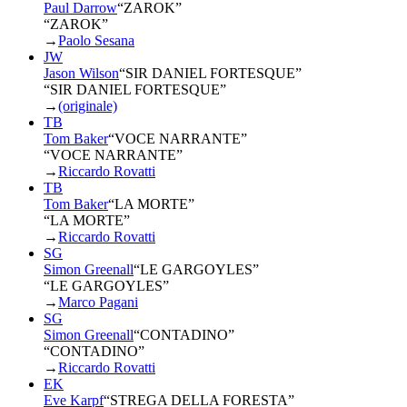
Paul Darrow
“
ZAROK
”
“ZAROK”
→
Paolo Sesana
JW
Jason Wilson
“
SIR DANIEL FORTESQUE
”
“SIR DANIEL FORTESQUE”
→
(originale)
TB
Tom Baker
“
VOCE NARRANTE
”
“VOCE NARRANTE”
→
Riccardo Rovatti
TB
Tom Baker
“
LA MORTE
”
“LA MORTE”
→
Riccardo Rovatti
SG
Simon Greenall
“
LE GARGOYLES
”
“LE GARGOYLES”
→
Marco Pagani
SG
Simon Greenall
“
CONTADINO
”
“CONTADINO”
→
Riccardo Rovatti
EK
Eve Karpf
“
STREGA DELLA FORESTA
”