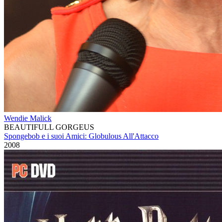
Wendie Malick
BEAUTIFULL GORGEUS
Spongebob e i suoi Amici: Globulous All'Attacco
2008