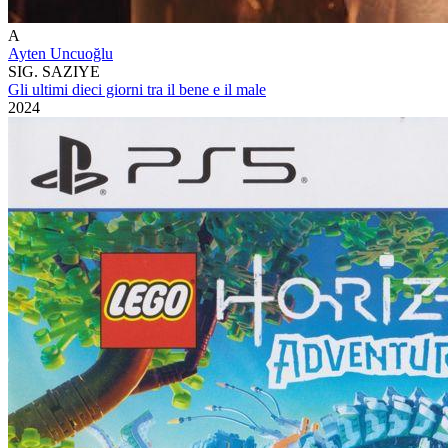
A
Ayten Uncuoğlu
SIG. SAZIYE
Gli ultimi dieci giorni tra il bene e il male
2024