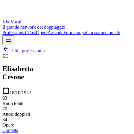
Vix
Vocal
Il grande network del doppiaggio
Professionisti
Cast
Opere
Aziende
Fuoricampo
Chi siamo
Contatti
Tutti i professionisti
EC
Elisabetta
Cesone
18/10/1957
93
Ruoli totali
70
Attori doppiati
84
Opere
Contatta