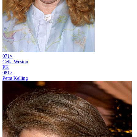
07
1
×
Celia Weston
PK
08
1
×
Petra Kelling