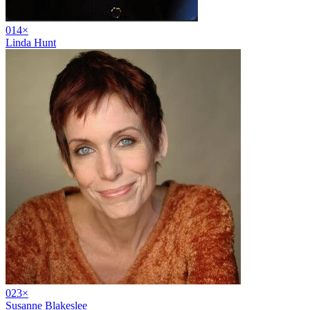
01
4
×
Linda Hunt
02
3
×
Susanne Blakeslee