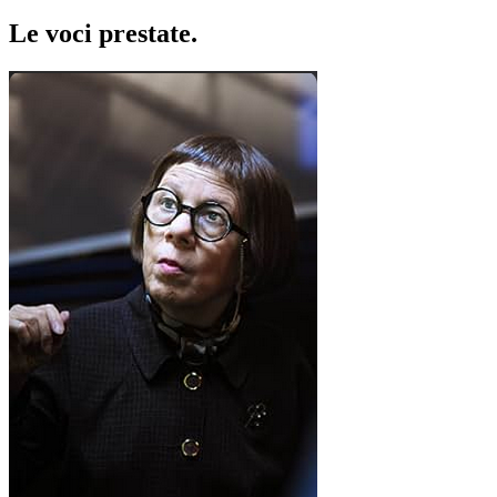
Le voci
prestate
.