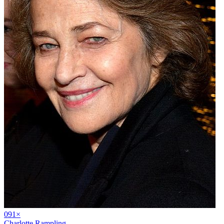
09
1
×
Charlotte Rampling