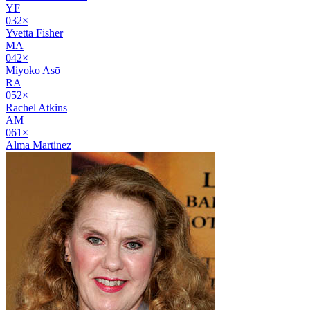
YF
03
2
×
Yvetta Fisher
MA
04
2
×
Miyoko Asō
RA
05
2
×
Rachel Atkins
AM
06
1
×
Alma Martinez