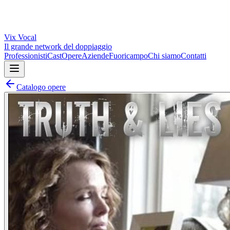
Vix
Vocal
Il grande network del doppiaggio
Professionisti
Cast
Opere
Aziende
Fuoricampo
Chi siamo
Contatti
Catalogo opere