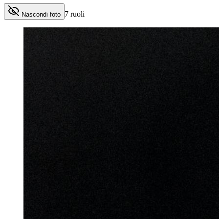
7
ruoli
Nascondi foto