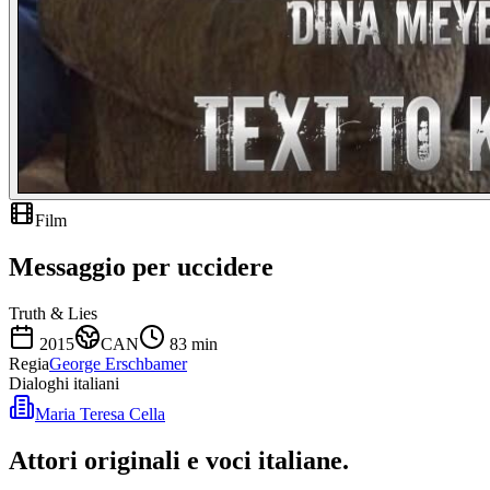
Film
Messaggio per uccidere
Truth & Lies
2015
CAN
83
min
Regia
George Erschbamer
Dialoghi italiani
Maria Teresa Cella
Attori originali e
voci italiane
.