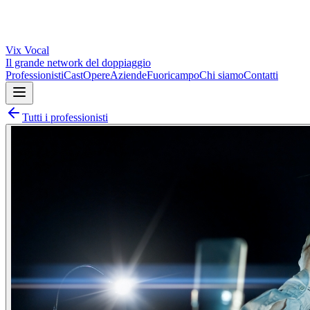
Vix
Vocal
Il grande network del doppiaggio
Professionisti
Cast
Opere
Aziende
Fuoricampo
Chi siamo
Contatti
Tutti i professionisti