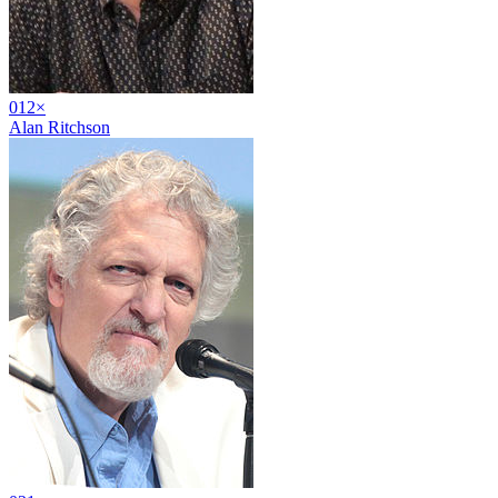
01
2
×
Alan Ritchson