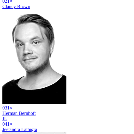
02
1
×
Clancy Brown
03
1
×
Herman Bernhoft
JL
04
1
×
Jeetandra Lathigra