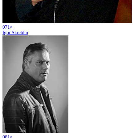
07
1
×
Igor Skreblin
08
1
×