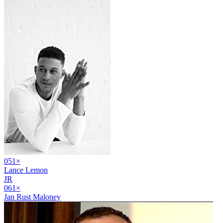
05
1
×
Lance Lemon
JR
06
1
×
Jan Rust Maloney