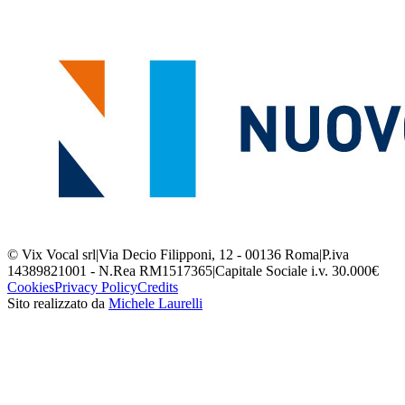
© Vix Vocal srl
|
Via Decio Filipponi, 12 - 00136 Roma
|
P.iva
14389821001 - N.Rea RM1517365
|
Capitale Sociale i.v. 30.000€
Cookies
Privacy Policy
Credits
Sito realizzato da
Michele Laurelli