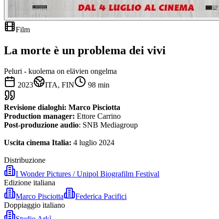
Film
La morte è un problema dei vivi
Peluri - kuolema on elävien ongelma
2023
ITA, FIN
98
min
Revisione dialoghi: Marco Pisciotta
Production manager:
Ettore Carrino
Post-produzione audio
: SNB Mediagroup
Uscita cinema Italia:
4 luglio 2024
Distribuzione
I Wonder Pictures / Unipol Biografilm Festival
Edizione italiana
Marco Pisciotta
Federica Pacifici
Doppiaggio italiano
Studio Arkì