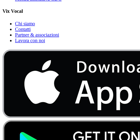
Vix Vocal
Chi siamo
Contatti
Partner & associazioni
Lavora con noi