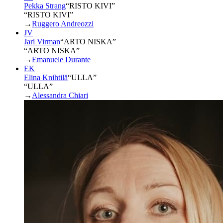
Pekka Strang
“
RISTO KIVI
”
“RISTO KIVI”
→
Ruggero Andreozzi
JV
Jari Virman
“
ARTO NISKA
”
“ARTO NISKA”
→
Emanuele Durante
EK
Elina Knihtilä
“
ULLA
”
“ULLA”
→
Alessandra Chiari