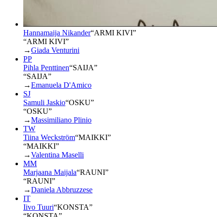
Hannamaija Nikander
“
ARMI KIVI
”
“ARMI KIVI”
→
Giada Venturini
PP
Pihla Penttinen
“
SAIJA
”
“SAIJA”
→
Emanuela D'Amico
SJ
Samuli Jaskio
“
OSKU
”
“OSKU”
→
Massimiliano Plinio
TW
Tiina Weckström
“
MAIKKI
”
“MAIKKI”
→
Valentina Maselli
MM
Marjaana Maijala
“
RAUNI
”
“RAUNI”
→
Daniela Abbruzzese
IT
Iivo Tuuri
“
KONSTA
”
“KONSTA”