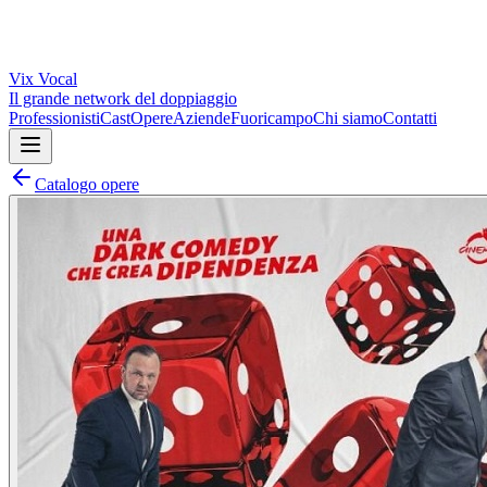
Vix
Vocal
Il grande network del doppiaggio
Professionisti
Cast
Opere
Aziende
Fuoricampo
Chi siamo
Contatti
Catalogo opere