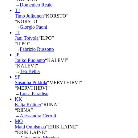
→
Domenico Reale
TJ
Timo Julkunen
“
KORSTO
”
“KORSTO”
→
Giorgio Paoni
JT
Jani Toivola
“
ILPO
”
“ILPO”
→
Fabrizio Russotto
JP
Jouko Puolanto
“
KALEVI
”
“KALEVI”
→
Teo Bellia
SP
Susanna Pukkila
“
MERVI HIRVI
”
“MERVI HIRVI”
→
Luisa Paradiso
KK
Katja Küttner
“
RIINA
”
“RIINA”
→
Alessandra Cerruti
MO
Matti Onnismaa
“
ERIK LAINE
”
“ERIK LAINE”
→
Alessandro Messina