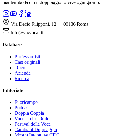
mantenuta da chi il doppiaggio lo vive ogni giorno.
Via Decio Filipponi, 12 — 00136 Roma
info@vixvocal.it
Database
Professionisti
Cast originali
Opere
Aziende
Ricerca
Editoriale
Fuoricampo
Podcast
Doppia Coppia
Voci Tra Le Onde
Festival della Voce
Cambia il Doppiaggio
Mostra Interattiva CDC