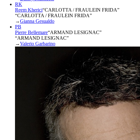
RK
Reem Kherici
“
CARLOTTA / FRAULEIN FRIDA
”
“CARLOTTA / FRAULEIN FRIDA”
→
Gianna Gesualdo
PB
Pierre Bellemare
“
ARMAND LESIGNAC
”
“ARMAND LESIGNAC”
→
Valerio Garbarino