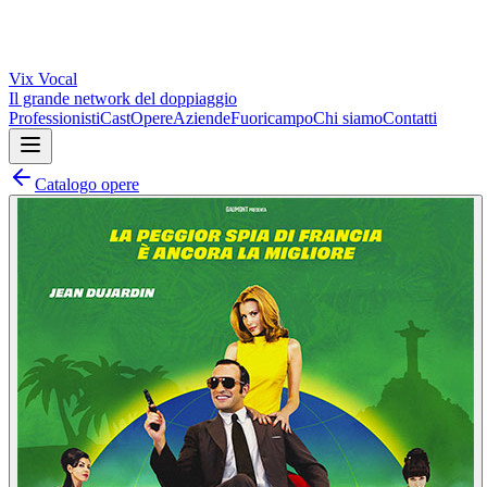
Vix
Vocal
Il grande network del doppiaggio
Professionisti
Cast
Opere
Aziende
Fuoricampo
Chi siamo
Contatti
Catalogo opere