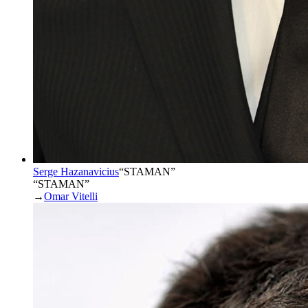
Serge Hazanavicius
“
STAMAN
”
“STAMAN”
→
Omar Vitelli