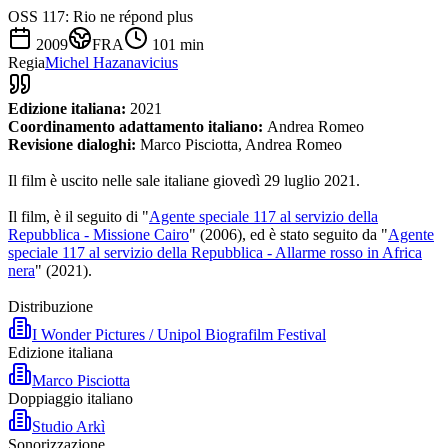
OSS 117: Rio ne répond plus
2009
FRA
101
min
Regia
Michel Hazanavicius
Edizione italiana:
2021
Coordinamento adattamento italiano:
Andrea Romeo
Revisione dialoghi:
Marco Pisciotta, Andrea Romeo
Il film è uscito nelle sale italiane giovedì 29 luglio 2021.
Il film, è il seguito di "
Agente speciale 117 al servizio della
Repubblica - Missione Cairo
" (2006), ed è stato seguito da "
Agente
speciale 117 al servizio della Repubblica - Allarme rosso in Africa
nera
" (2021).
Distribuzione
I Wonder Pictures / Unipol Biografilm Festival
Edizione italiana
Marco Pisciotta
Doppiaggio italiano
Studio Arkì
Sonorizzazione