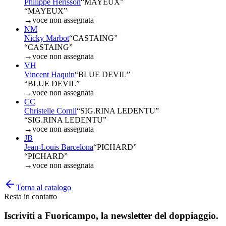
Philippe Hérisson
“
MAYEUX
”
“MAYEUX”
→
voce non assegnata
NM
Nicky Marbot
“
CASTAING
”
“CASTAING”
→
voce non assegnata
VH
Vincent Haquin
“
BLUE DEVIL
”
“BLUE DEVIL”
→
voce non assegnata
CC
Christelle Cornil
“
SIG.RINA LEDENTU
”
“SIG.RINA LEDENTU”
→
voce non assegnata
JB
Jean-Louis Barcelona
“
PICHARD
”
“PICHARD”
→
voce non assegnata
Torna al catalogo
Resta in contatto
Iscriviti a
Fuoricampo
, la newsletter del doppiaggio.