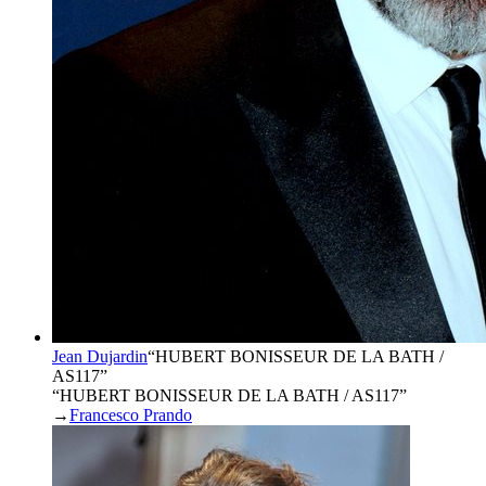
Jean Dujardin
“
HUBERT BONISSEUR DE LA BATH /
AS117
”
“HUBERT BONISSEUR DE LA BATH / AS117”
→
Francesco Prando