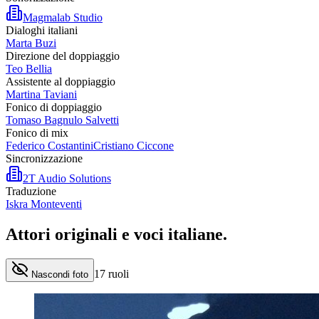
Magmalab Studio
Dialoghi italiani
Marta Buzi
Direzione del doppiaggio
Teo Bellia
Assistente al doppiaggio
Martina Taviani
Fonico di doppiaggio
Tomaso Bagnulo Salvetti
Fonico di mix
Federico Costantini
Cristiano Ciccone
Sincronizzazione
2T Audio Solutions
Traduzione
Iskra Monteventi
Attori originali e
voci italiane
.
17
ruoli
Nascondi foto