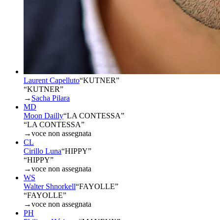
Laurent Capelluto
“
KUTNER
”
“KUTNER”
→
Sacha Pilara
MD
Moon Dailly
“
LA CONTESSA
”
“LA CONTESSA”
→
voce non assegnata
CL
Cirillo Luna
“
HIPPY
”
“HIPPY”
→
voce non assegnata
WS
Walter Shnorkell
“
FAYOLLE
”
“FAYOLLE”
→
voce non assegnata
PH