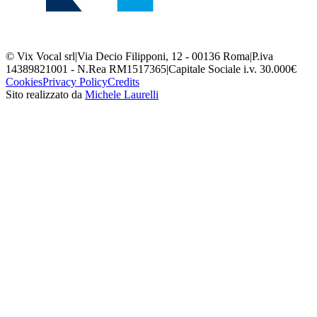
© Vix Vocal srl
|
Via Decio Filipponi, 12 - 00136 Roma
|
P.iva
14389821001 - N.Rea RM1517365
|
Capitale Sociale i.v. 30.000€
Cookies
Privacy Policy
Credits
Sito realizzato da
Michele Laurelli