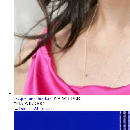
Jacqueline Obradors
“
PIA WILDER
”
“PIA WILDER”
→
Daniela Abbruzzese