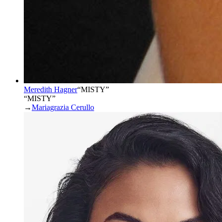
Meredith Hagner
“
MISTY
”
“MISTY”
→
Mariagrazia Cerullo