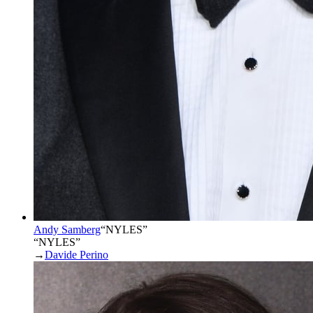
Andy Samberg
“
NYLES
”
“NYLES”
→
Davide Perino