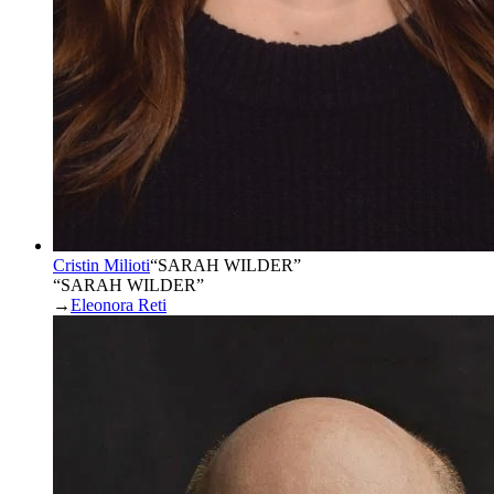
Cristin Milioti
“
SARAH WILDER
”
“SARAH WILDER”
→
Eleonora Reti