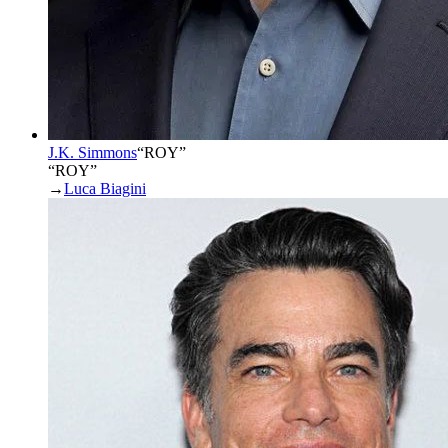
J.K. Simmons
“
ROY
”
“ROY”
→
Luca Biagini