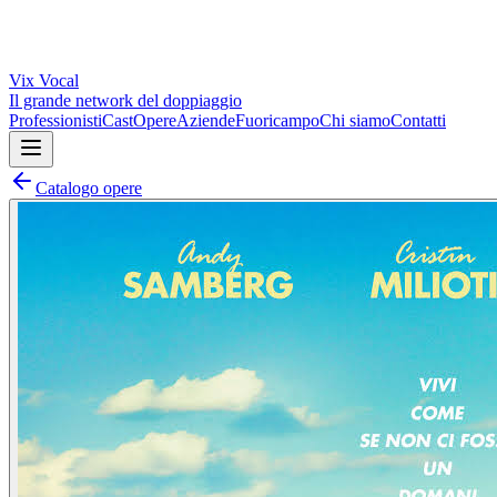
Vix
Vocal
Il grande network del doppiaggio
Professionisti
Cast
Opere
Aziende
Fuoricampo
Chi siamo
Contatti
Catalogo opere