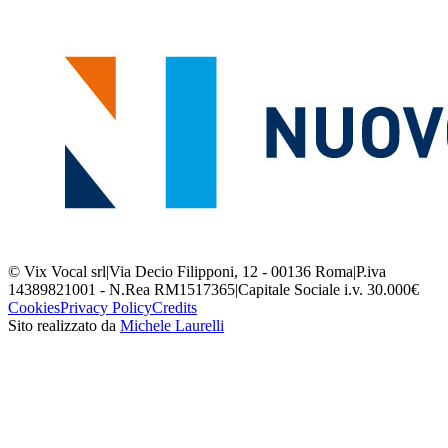
© Vix Vocal srl
|
Via Decio Filipponi, 12 - 00136 Roma
|
P.iva
14389821001 - N.Rea RM1517365
|
Capitale Sociale i.v. 30.000€
Cookies
Privacy Policy
Credits
Sito realizzato da
Michele Laurelli