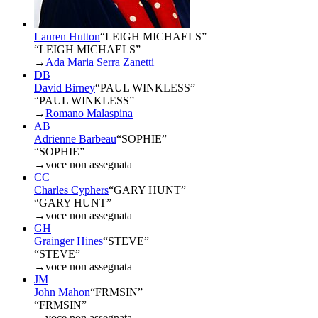
Lauren Hutton
“
LEIGH MICHAELS
”
“LEIGH MICHAELS”
→
Ada Maria Serra Zanetti
DB
David Birney
“
PAUL WINKLESS
”
“PAUL WINKLESS”
→
Romano Malaspina
AB
Adrienne Barbeau
“
SOPHIE
”
“SOPHIE”
→
voce non assegnata
CC
Charles Cyphers
“
GARY HUNT
”
“GARY HUNT”
→
voce non assegnata
GH
Grainger Hines
“
STEVE
”
“STEVE”
→
voce non assegnata
JM
John Mahon
“
FRMSIN
”
“FRMSIN”
→
voce non assegnata