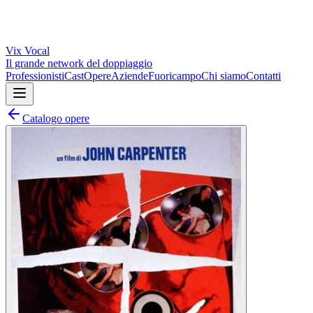
Vix
Vocal
Il grande network del doppiaggio
Professionisti
Cast
Opere
Aziende
Fuoricampo
Chi siamo
Contatti
Catalogo opere