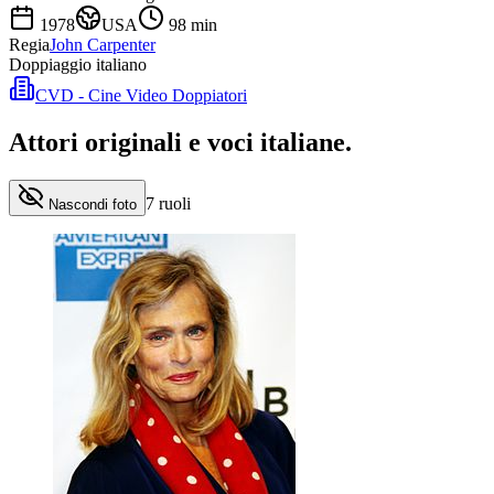
1978
USA
98
min
Regia
John Carpenter
Doppiaggio italiano
CVD - Cine Video Doppiatori
Attori originali e
voci italiane
.
7
ruoli
Nascondi foto