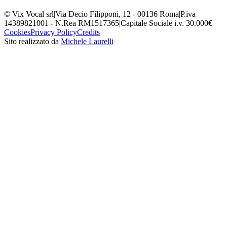
© Vix Vocal srl
|
Via Decio Filipponi, 12 - 00136 Roma
|
P.iva
14389821001 - N.Rea RM1517365
|
Capitale Sociale i.v. 30.000€
Cookies
Privacy Policy
Credits
Sito realizzato da
Michele Laurelli