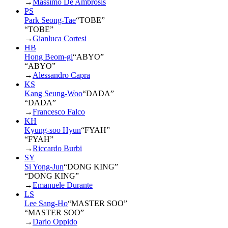
→
Massimo De Ambrosis
PS
Park Seong-Tae
“
TOBE
”
“TOBE”
→
Gianluca Cortesi
HB
Hong Beom-gi
“
ABYO
”
“ABYO”
→
Alessandro Capra
KS
Kang Seung-Woo
“
DADA
”
“DADA”
→
Francesco Falco
KH
Kyung-soo Hyun
“
FYAH
”
“FYAH”
→
Riccardo Burbi
SY
Si Yong-Jun
“
DONG KING
”
“DONG KING”
→
Emanuele Durante
LS
Lee Sang-Ho
“
MASTER SOO
”
“MASTER SOO”
→
Dario Oppido