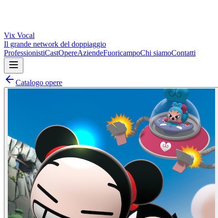
Vix
Vocal
Il grande network del doppiaggio
Professionisti
Cast
Opere
Aziende
Fuoricampo
Chi siamo
Contatti
Catalogo opere