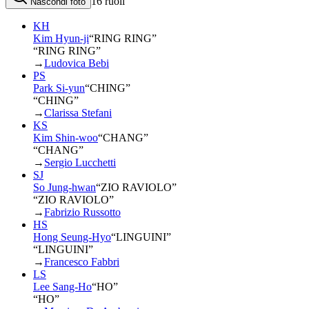
16
ruoli
Nascondi foto
KH
Kim Hyun-ji
“
RING RING
”
“RING RING”
→
Ludovica Bebi
PS
Park Si-yun
“
CHING
”
“CHING”
→
Clarissa Stefani
KS
Kim Shin-woo
“
CHANG
”
“CHANG”
→
Sergio Lucchetti
SJ
So Jung-hwan
“
ZIO RAVIOLO
”
“ZIO RAVIOLO”
→
Fabrizio Russotto
HS
Hong Seung-Hyo
“
LINGUINI
”
“LINGUINI”
→
Francesco Fabbri
LS
Lee Sang-Ho
“
HO
”
“HO”