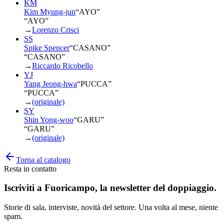
KM
Kim Myung-jun
“
AYO
”
“AYO”
→
Lorenzo Crisci
SS
Spike Spencer
“
CASANO
”
“CASANO”
→
Riccardo Ricobello
YJ
Yang Jeong-hwa
“
PUCCA
”
“PUCCA”
→
(originale)
SY
Shin Yong-woo
“
GARU
”
“GARU”
→
(originale)
Torna al catalogo
Resta in contatto
Iscriviti a
Fuoricampo
, la newsletter del doppiaggio.
Storie di sala, interviste, novità del settore. Una volta al mese, niente
spam.