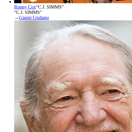
Ronny Cox
“
C.J. SIMMS
”
“C.J. SIMMS”
→
Gianni Giuliano