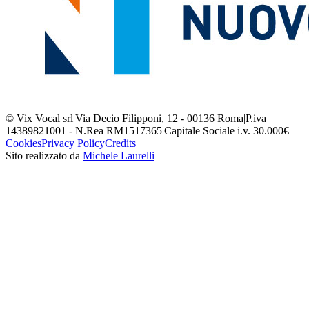
© Vix Vocal srl
|
Via Decio Filipponi, 12 - 00136 Roma
|
P.iva
14389821001 - N.Rea RM1517365
|
Capitale Sociale i.v. 30.000€
Cookies
Privacy Policy
Credits
Sito realizzato da
Michele Laurelli