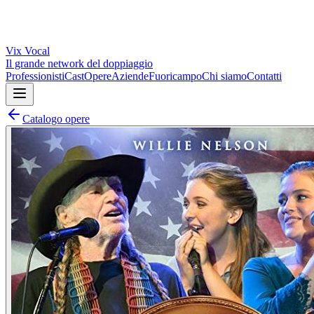
Vix
Vocal
Il grande network del doppiaggio
Professionisti
Cast
Opere
Aziende
Fuoricampo
Chi siamo
Contatti
Catalogo opere