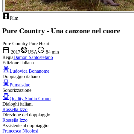
Film
Pure Country - Una canzone nel cuore
Pure Country Pure Heart
2017
USA
84
min
Regia
Damon Santostefano
Edizione italiana
Ludovica Bonanome
Doppiaggio italiano
Pumaisdue
Sonorizzazione
Quality Studio Group
Dialoghi italiani
Rossella Izzo
Direzione del doppiaggio
Rossella Izzo
Assistente al doppiaggio
Francesca Nicolosi