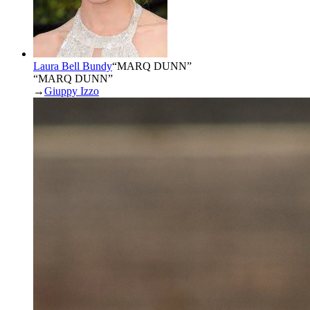
Laura Bell Bundy
“
MARQ DUNN
”
“MARQ DUNN”
→
Giuppy Izzo