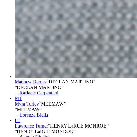
Matthew Barnes
“
DECLAN MARTINO
”
“DECLAN MARTINO”
→
Raffaele Carpentieri
MT
Myra Turley
“
MEEMAW
”
“MEEMAW”
→
Lorenza Biella
LT
Lawrence Turner
“
HENRY LaRUE MONROE
”
“HENRY LaRUE MONROE”
→
Angelo Nicotra