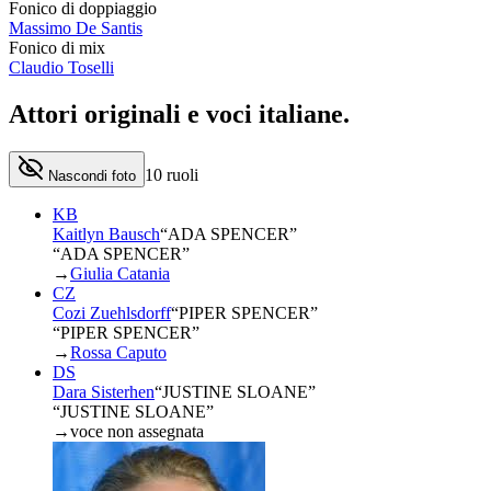
Fonico di doppiaggio
Massimo De Santis
Fonico di mix
Claudio Toselli
Attori originali e
voci italiane
.
10
ruoli
Nascondi foto
KB
Kaitlyn Bausch
“
ADA SPENCER
”
“ADA SPENCER”
→
Giulia Catania
CZ
Cozi Zuehlsdorff
“
PIPER SPENCER
”
“PIPER SPENCER”
→
Rossa Caputo
DS
Dara Sisterhen
“
JUSTINE SLOANE
”
“JUSTINE SLOANE”
→
voce non assegnata