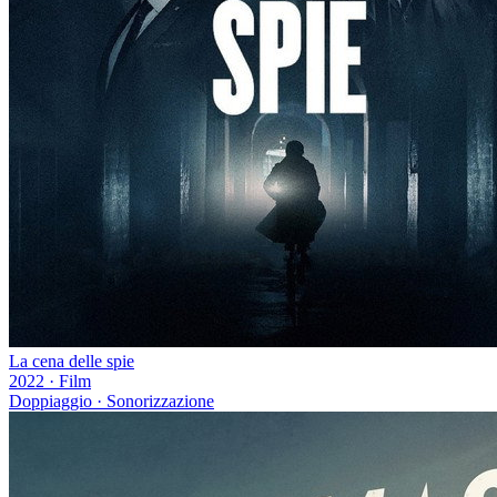
La cena delle spie
2022
·
Film
Doppiaggio · Sonorizzazione