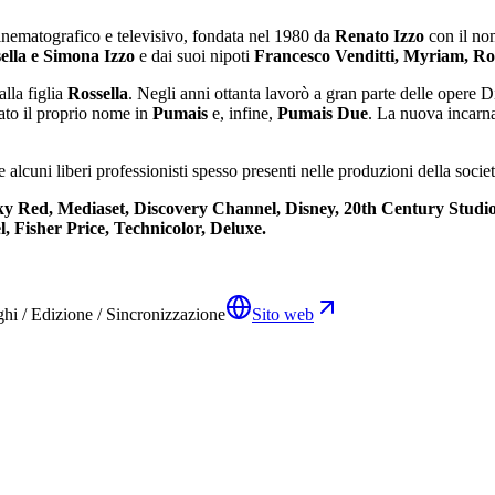
cinematografico e televisivo, fondata nel 1980 da
Renato Izzo
con il no
lla e Simona Izzo
e dai suoi nipoti
Francesco Venditti, Myriam, R
alla figlia
Rossella
. Negli anni ottanta lavorò a gran parte delle opere D
iato il proprio nome in
Pumais
e, infine,
Pumais Due
. La nuova incarna
lcuni liberi professionisti spesso presenti nelle produzioni della societ
ky Red, Mediaset, Discovery Channel, Disney, 20th Century Studios
l, Fisher Price, Technicolor, Deluxe.
hi / Edizione / Sincronizzazione
Sito web