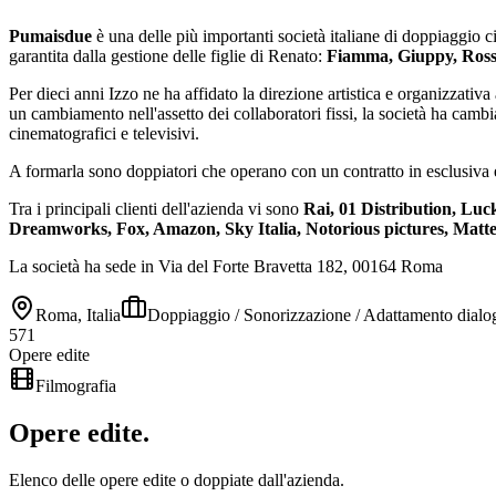
Pumaisdue
è una delle più importanti società italiane di doppiaggio 
garantita dalla gestione delle figlie di Renato:
Fiamma, Giuppy, Rosse
Per dieci anni Izzo ne ha affidato la direzione artistica e organizzativa 
un cambiamento nell'assetto dei collaboratori fissi, la società ha camb
cinematografici e televisivi.
A formarla sono doppiatori che operano con un contratto in esclusiva e a
Tra i principali clienti dell'azienda vi sono
Rai, 01 Distribution, Luc
Dreamworks, Fox, Amazon, Sky Italia, Notorious
pictures, Matte
La società ha sede in Via del Forte Bravetta 182, 00164 Roma
Roma, Italia
Doppiaggio / Sonorizzazione / Adattamento dialog
571
Opere edite
Filmografia
Opere
edite
.
Elenco delle opere edite o doppiate dall'azienda.