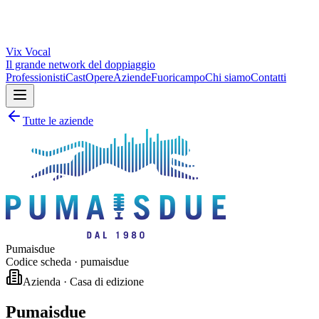
Vix
Vocal
Il grande network del doppiaggio
Professionisti
Cast
Opere
Aziende
Fuoricampo
Chi siamo
Contatti
Tutte le aziende
Pumaisdue
Codice scheda ·
pumaisdue
Azienda · Casa di edizione
Pumaisdue