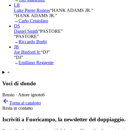
LR
Luke Pierre Roness
“
HANK ADAMS JR.
”
“HANK ADAMS JR.”
→
Carlo Cristofaro
DS
Daniel Smith
“
PASTORE
”
“PASTORE”
→
Riccardo Burbi
JB
Joe Binford Jr.
“
DJ
”
“DJ”
→
Emiliano Reggente
+
Voci di sfondo
Brusio · Attore ignoto
6
Torna al catalogo
Resta in contatto
Iscriviti a
Fuoricampo
, la newsletter del doppiaggio.