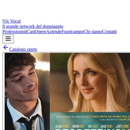
Vix
Vocal
Il grande network del doppiaggio
Professionisti
Cast
Opere
Aziende
Fuoricampo
Chi siamo
Contatti
Catalogo opere