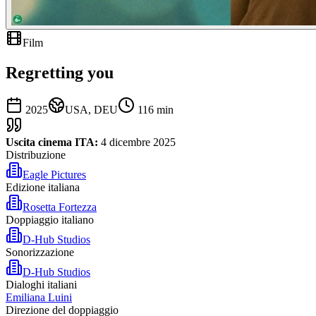
Film
Regretting you
2025
USA, DEU
116
min
Uscita cinema ITA:
4 dicembre 2025
Distribuzione
Eagle Pictures
Edizione italiana
Rosetta Fortezza
Doppiaggio italiano
D-Hub Studios
Sonorizzazione
D-Hub Studios
Dialoghi italiani
Emiliana Luini
Direzione del doppiaggio