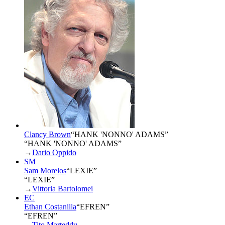
Clancy Brown
“
HANK 'NONNO' ADAMS
”
“HANK 'NONNO' ADAMS”
→
Dario Oppido
SM
Sam Morelos
“
LEXIE
”
“LEXIE”
→
Vittoria Bartolomei
EC
Ethan Costanilla
“
EFREN
”
“EFREN”
→
Tito Marteddu