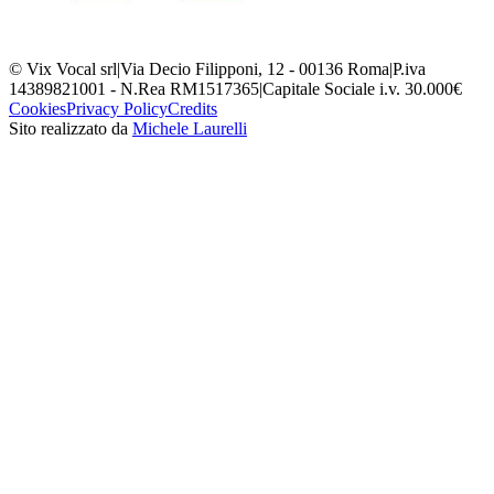
© Vix Vocal srl
|
Via Decio Filipponi, 12 - 00136 Roma
|
P.iva
14389821001 - N.Rea RM1517365
|
Capitale Sociale i.v. 30.000€
Cookies
Privacy Policy
Credits
Sito realizzato da
Michele Laurelli