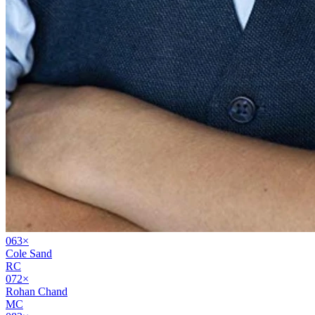
06
3
×
Cole Sand
RC
07
2
×
Rohan Chand
MC