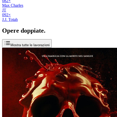
08
2
×
Max Charles
JT
09
2
×
J.J. Totah
Opere
doppiate
.
Mostra tutte le lavorazioni