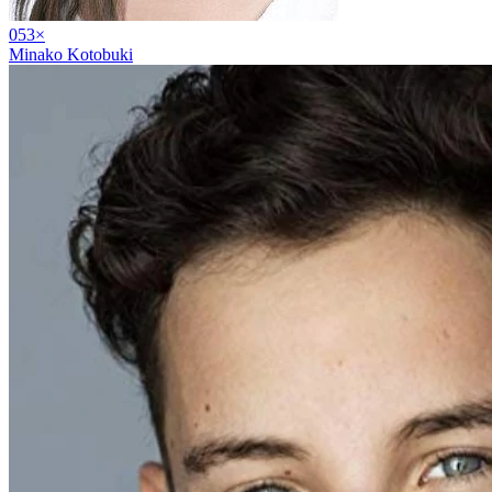
05
3
×
Minako Kotobuki