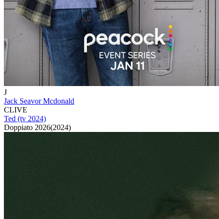
J
Jack Seavor Mcdonald
CLIVE
Ted (tv 2024)
Doppiato
2026
(
2024
)