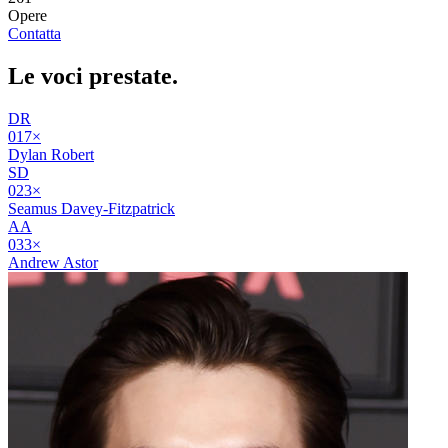
Opere
Contatta
Le voci
prestate
.
DR
01
7
×
Dylan Robert
SD
02
3
×
Seamus Davey-Fitzpatrick
AA
03
3
×
Andrew Astor