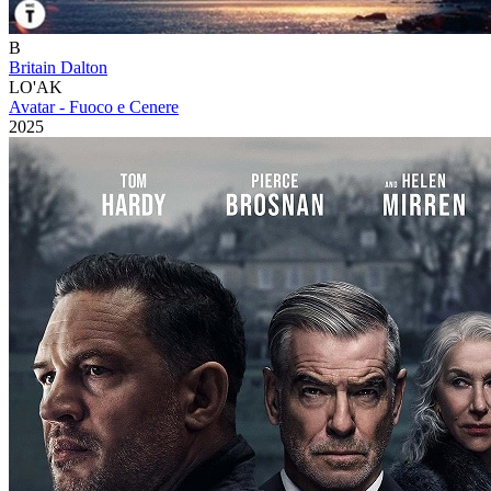
B
Britain Dalton
LO'AK
Avatar - Fuoco e Cenere
2025