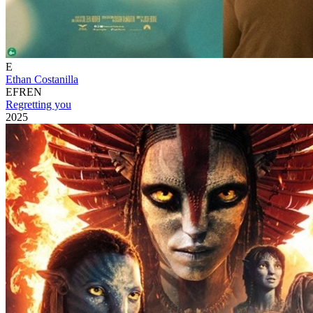
E
Ethan Costanilla
EFREN
Regretting you
2025