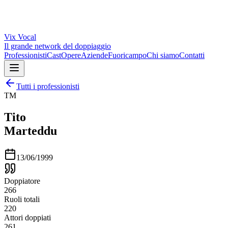
Vix
Vocal
Il grande network del doppiaggio
Professionisti
Cast
Opere
Aziende
Fuoricampo
Chi siamo
Contatti
Tutti i professionisti
TM
Tito
Marteddu
13/06/1999
Doppiatore
266
Ruoli totali
220
Attori doppiati
261