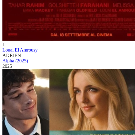
L
Louai El Amrousy
ADRIEN
Alpha (2025)
2025