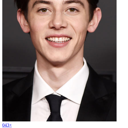
04
3
×