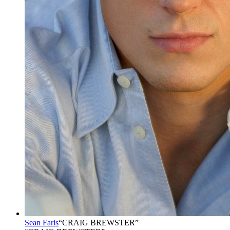
Sean Faris
“
CRAIG BREWSTER
”