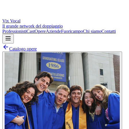
Vix
Vocal
Il grande network del doppiaggio
Professionisti
Cast
Opere
Aziende
Fuoricampo
Chi siamo
Contatti
Catalogo opere