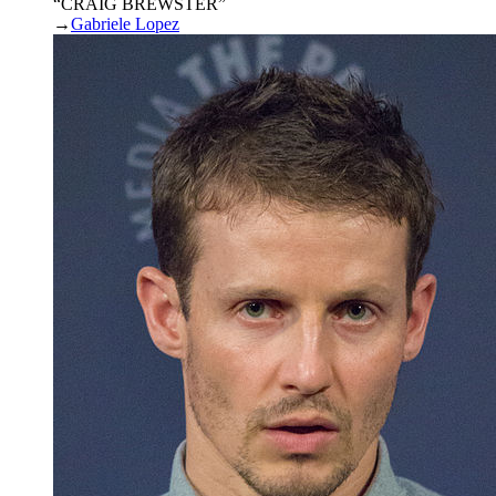
“CRAIG BREWSTER”
→
Gabriele Lopez