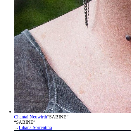
Chantal Neuwirth
“
SABINE
”
“SABINE”
→
Liliana Sorrentino