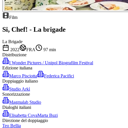
Film
Si, Chef! - La brigade
La Brigade
2022
FRA
97
min
Distribuzione
I Wonder Pictures / Unipol Biografilm Festival
Edizione italiana
Marco Pisciotta
Federica Pacifici
Doppiaggio italiano
Studio Arkì
Sonorizzazione
Magmalab Studio
Dialoghi italiani
Elisabetta Cova
Marta Buzi
Direzione del doppiaggio
Teo Bellia