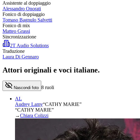
Assistente al doppiaggio
Alessandro Onorati
Fonico di doppiaggio
Tomaso Bagnulo Salvetti
Fonico di mix
Matteo Grassi
Sincronizzazione
2T Audio Solutions
Traduzione
Laura Di Gennaro
Attori originali e
voci italiane
.
8
ruoli
Nascondi foto
AL
Audrey Lamy
“
CATHY MARIE
”
“CATHY MARIE”
→
Chiara Colizzi