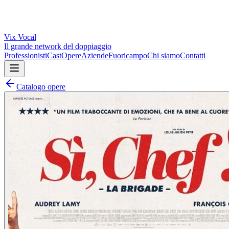
Vix
Vocal
Il grande network del doppiaggio
Professionisti
Cast
Opere
Aziende
Fuoricampo
Chi siamo
Contatti
Catalogo opere