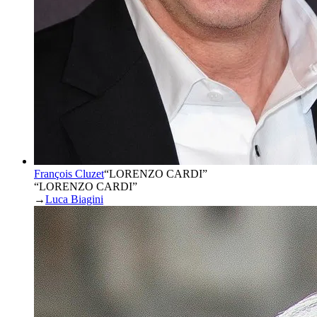
François Cluzet
“
LORENZO CARDI
”
“LORENZO CARDI”
→
Luca Biagini