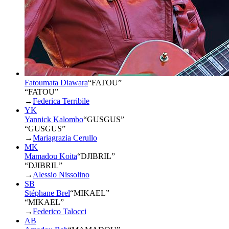
Fatoumata Diawara
“
FATOU
”
“FATOU”
→
Federica Terribile
YK
Yannick Kalombo
“
GUSGUS
”
“GUSGUS”
→
Mariagrazia Cerullo
MK
Mamadou Koita
“
DJIBRIL
”
“DJIBRIL”
→
Alessio Nissolino
SB
Stéphane Brel
“
MIKAEL
”
“MIKAEL”
→
Federico Talocci
AB