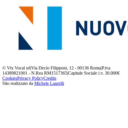
© Vix Vocal srl
|
Via Decio Filipponi, 12 - 00136 Roma
|
P.iva
14389821001 - N.Rea RM1517365
|
Capitale Sociale i.v. 30.000€
Cookies
Privacy Policy
Credits
Sito realizzato da
Michele Laurelli