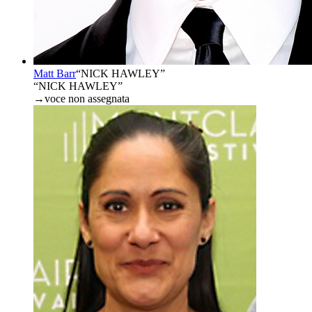
Matt Barr
“
NICK HAWLEY
”
“NICK HAWLEY”
→
voce non assegnata