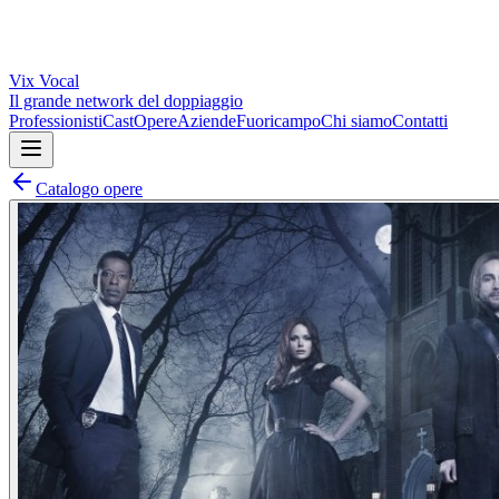
Vix
Vocal
Il grande network del doppiaggio
Professionisti
Cast
Opere
Aziende
Fuoricampo
Chi siamo
Contatti
Catalogo opere