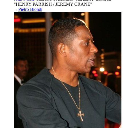
“HENRY PARRISH / JEREMY CRANE”
→
Pietro Biondi