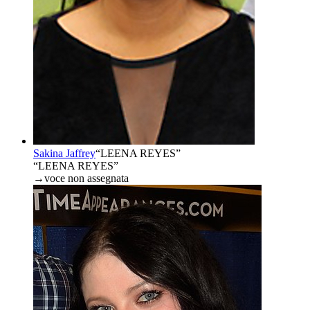
Sakina Jaffrey
“
LEENA REYES
”
“LEENA REYES”
→
voce non assegnata