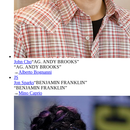
John Cho
“
AG. ANDY BROOKS
”
“AG. ANDY BROOKS”
→
Alberto Bognanni
JS
Jon Sparks
“
BENJAMIN FRANKLIN
”
“BENJAMIN FRANKLIN”
→
Mino Caprio