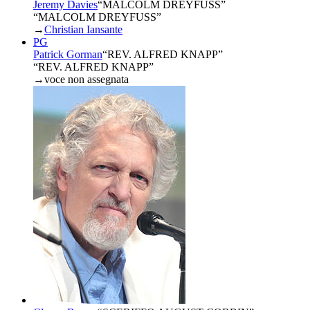
Jeremy Davies
“
MALCOLM DREYFUSS
”
“MALCOLM DREYFUSS”
→
Christian Iansante
PG
Patrick Gorman
“
REV. ALFRED KNAPP
”
“REV. ALFRED KNAPP”
→
voce non assegnata