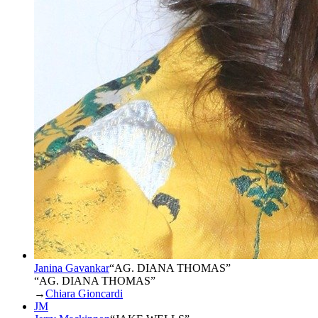
Janina Gavankar
“
AG. DIANA THOMAS
”
“AG. DIANA THOMAS”
→
Chiara Gioncardi
JM