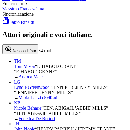
Fonico di mix
Massimo Franceschina
Sincronizzazione
Fabio Rinaldi
Attori originali e
voci italiane
.
34
ruoli
Nascondi foto
TM
Tom Mison
“
ICHABOD CRANE
”
“ICHABOD CRANE”
→
Andrea Mete
LG
Lyndie Greenwood
“
JENNIFER 'JENNY' MILLS
”
“JENNIFER 'JENNY' MILLS”
→
Maria Letizia Scifoni
NB
Nicole Beharie
“
TEN. ABIGAIL 'ABBIE' MILLS
”
“TEN. ABIGAIL 'ABBIE' MILLS”
→
Federica De Bortoli
JN
John Noble
“
HENRY PARRISH / JEREMY CRANE
”