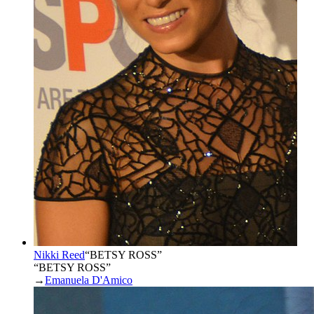
Nikki Reed
“
BETSY ROSS
”
“BETSY ROSS”
→
Emanuela D'Amico