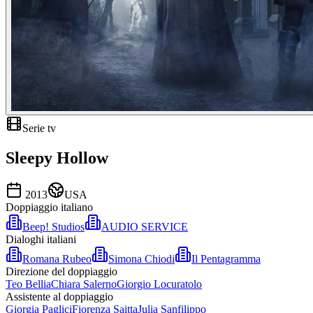
Serie tv
Sleepy Hollow
2013
USA
Doppiaggio italiano
Beep! Studios
AUDIO SERVICE
Dialoghi italiani
Romana Rubeo
Simona Chiodi
Il Pentagramma
Direzione del doppiaggio
Teo Bellia
Chiara Salerno
Giorgio Locuratolo
Assistente al doppiaggio
Giorgia Paglici
Fiorenza Saitta
Julia Sanfilippo