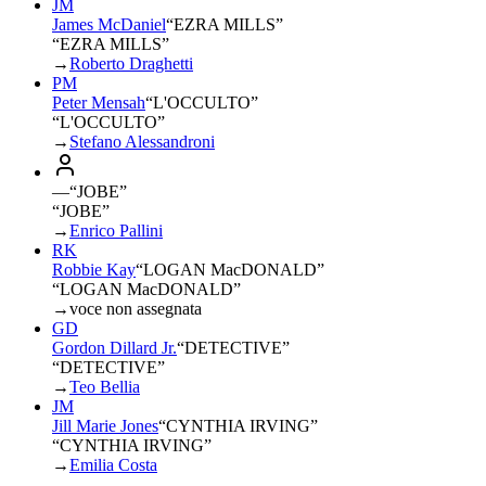
JM
James McDaniel
“
EZRA MILLS
”
“EZRA MILLS”
→
Roberto Draghetti
PM
Peter Mensah
“
L'OCCULTO
”
“L'OCCULTO”
→
Stefano Alessandroni
—
“
JOBE
”
“JOBE”
→
Enrico Pallini
RK
Robbie Kay
“
LOGAN MacDONALD
”
“LOGAN MacDONALD”
→
voce non assegnata
GD
Gordon Dillard Jr.
“
DETECTIVE
”
“DETECTIVE”
→
Teo Bellia
JM
Jill Marie Jones
“
CYNTHIA IRVING
”
“CYNTHIA IRVING”
→
Emilia Costa