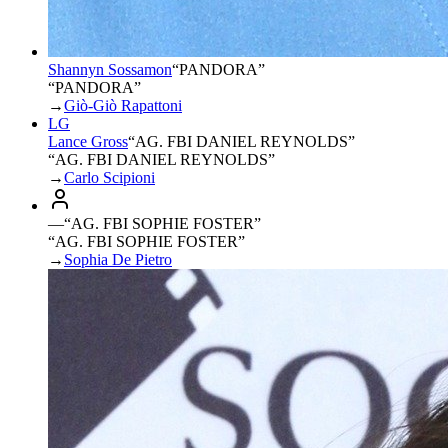
Shannyn Sossamon
“
PANDORA
”
“PANDORA”
→
Giò-Giò Rapattoni
LG
Lance Gross
“
AG. FBI DANIEL REYNOLDS
”
“AG. FBI DANIEL REYNOLDS”
→
Carlo Scipioni
—
“
AG. FBI SOPHIE FOSTER
”
“AG. FBI SOPHIE FOSTER”
→
Sophia De Pietro