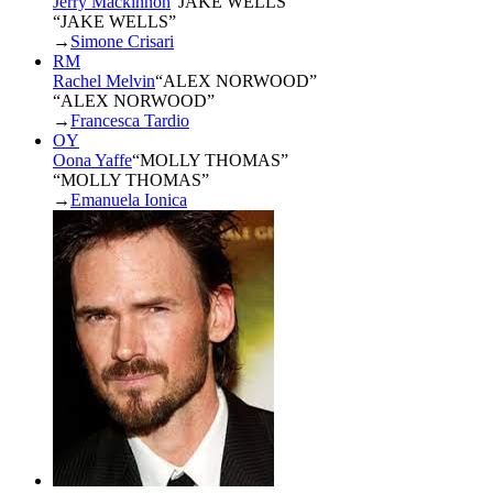
Jerry Mackinnon
“
JAKE WELLS
”
“JAKE WELLS”
→
Simone Crisari
RM
Rachel Melvin
“
ALEX NORWOOD
”
“ALEX NORWOOD”
→
Francesca Tardio
OY
Oona Yaffe
“
MOLLY THOMAS
”
“MOLLY THOMAS”
→
Emanuela Ionica