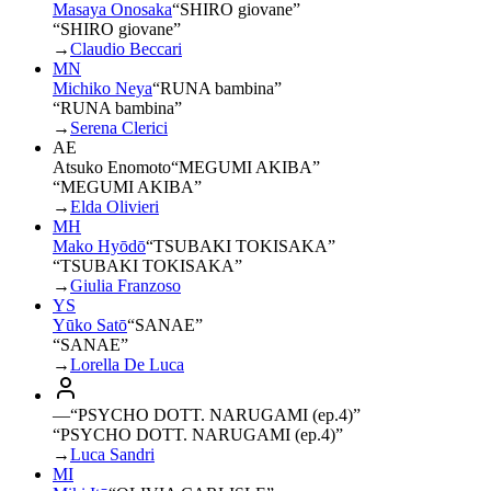
Masaya Onosaka
“
SHIRO giovane
”
“SHIRO giovane”
→
Claudio Beccari
MN
Michiko Neya
“
RUNA bambina
”
“RUNA bambina”
→
Serena Clerici
AE
Atsuko Enomoto
“
MEGUMI AKIBA
”
“MEGUMI AKIBA”
→
Elda Olivieri
MH
Mako Hyōdō
“
TSUBAKI TOKISAKA
”
“TSUBAKI TOKISAKA”
→
Giulia Franzoso
YS
Yūko Satō
“
SANAE
”
“SANAE”
→
Lorella De Luca
—
“
PSYCHO DOTT. NARUGAMI (ep.4)
”
“PSYCHO DOTT. NARUGAMI (ep.4)”
→
Luca Sandri
MI