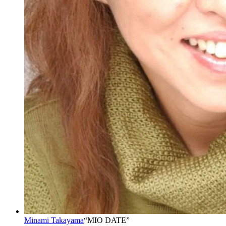
Minami Takayama
“
MIO DATE
”