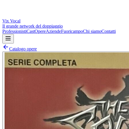
Vix
Vocal
Il grande network del doppiaggio
Professionisti
Cast
Opere
Aziende
Fuoricampo
Chi siamo
Contatti
Catalogo opere