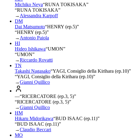
Michiko Neya
“
RUNA TOKISAKA
”
“RUNA TOKISAKA”
→
Alessandra Karpoff
DM
Dai Matsumoto
“
HENRY (ep.5)
”
“HENRY (ep.5)”
→
Antonio Paiola
HI
Hideo Ishikawa
“
UMON
”
“UMON”
→
Riccardo Rovatti
TN
Takashi Nagasako
“
YAGI, Consiglio della Kirihara (ep.10)
”
“YAGI, Consiglio della Kirihara (ep.10)”
→
Gianni Quillico
—
“
RICERCATORE (ep.3, 5)
”
“RICERCATORE (ep.3, 5)”
→
Gianni Quillico
HM
Hikaru Midorikawa
“
BUD ISAAC (ep.11)
”
“BUD ISAAC (ep.11)”
→
Claudio Beccari
MO