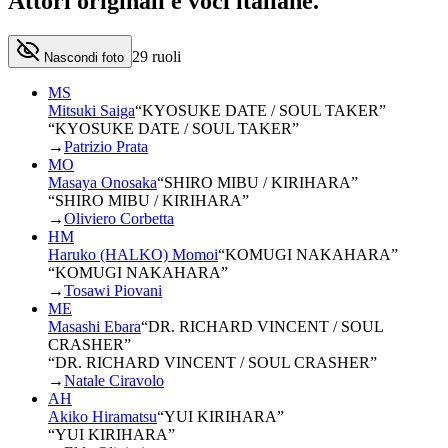
Attori originali e
voci italiane
.
29
ruoli
Nascondi foto
MS
Mitsuki Saiga
“
KYOSUKE DATE / SOUL TAKER
”
“KYOSUKE DATE / SOUL TAKER”
→
Patrizio Prata
MO
Masaya Onosaka
“
SHIRO MIBU / KIRIHARA
”
“SHIRO MIBU / KIRIHARA”
→
Oliviero Corbetta
HM
Haruko (HALKO) Momoi
“
KOMUGI NAKAHARA
”
“KOMUGI NAKAHARA”
→
Tosawi Piovani
ME
Masashi Ebara
“
DR. RICHARD VINCENT / SOUL
CRASHER
”
“DR. RICHARD VINCENT / SOUL CRASHER”
→
Natale Ciravolo
AH
Akiko Hiramatsu
“
YUI KIRIHARA
”
“YUI KIRIHARA”