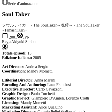
Serie d’animazione
Soul Taker
ソウルテイカー - The SoulTaker～魂狩～ - The SoulTaker
~Tamashiigari~
2001
JPN
Regia
Akiyuki Simbo
Totale episodi:
13
Edizione Italiana:
2005
Art Director:
Andrea Sergio
Coordination:
Mandy Mometti
Editorial Director:
Anna Marani
Encoding And Authoring:
Luca Franciosi
Executive Director:
Carlo Cavazzoni
Graphic Design:
Paolo Torchetti
Graphic Project:
Giampiero D'Angeli, Lorenzo Crotti
Licensing:
Mandy Mometti
Marketing Assistant:
Alice Quaglino
Marketing Director:
Giorgio Pulini (italian edition)