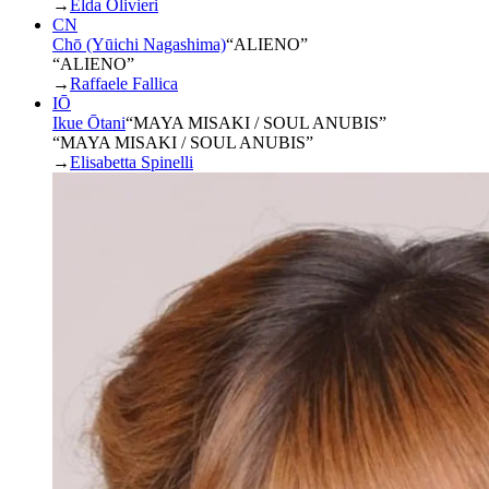
→
Elda Olivieri
CN
Chō (Yūichi Nagashima)
“
ALIENO
”
“ALIENO”
→
Raffaele Fallica
IŌ
Ikue Ōtani
“
MAYA MISAKI / SOUL ANUBIS
”
“MAYA MISAKI / SOUL ANUBIS”
→
Elisabetta Spinelli