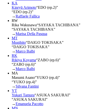
KA
Kinryū Arimoto
“
EDO (ep.2)
”
“EDO (ep.2)”
→
Raffaele Fallica
RW
Rika Wakusawa
“
SAYAKA TACHIBANA
”
“SAYAKA TACHIBANA”
→
Marisa Della Pasqua
MT
Mugihito
“
DAIGO TOKISAKA
”
“DAIGO TOKISAKA”
→
Marco Balbi
RK
Rikiya Koyama
“
ZABO (ep.6)
”
“ZABO (ep.6)”
→
Marco Balbi
MA
Masumi Asano
“
YUKO (ep.4)
”
“YUKO (ep.4)”
→
Silvana Fantini
YT
Yukari Tamura
“
ASUKA SAKURAI
”
“ASUKA SAKURAI”
→
Emanuela Pacotto
MN