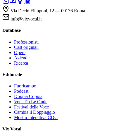
Via Decio Filipponi, 12 — 00136 Roma
info@vixvocal.it
Database
Professionisti
Cast originali
Opere
Aziende
Ricerca
Editoriale
Fuoricampo
Podcast
Doppia Coppia
Voci Tra Le Onde
Festival della Voce
Cambia il Doppiaggio
Mostra Interattiva CDC
Vix Vocal