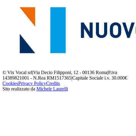
© Vix Vocal srl
|
Via Decio Filipponi, 12 - 00136 Roma
|
P.iva
14389821001 - N.Rea RM1517365
|
Capitale Sociale i.v. 30.000€
Cookies
Privacy Policy
Credits
Sito realizzato da
Michele Laurelli