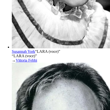
Susannah York
“
LARA (voce)
”
“LARA (voce)”
→
Vittoria Febbi