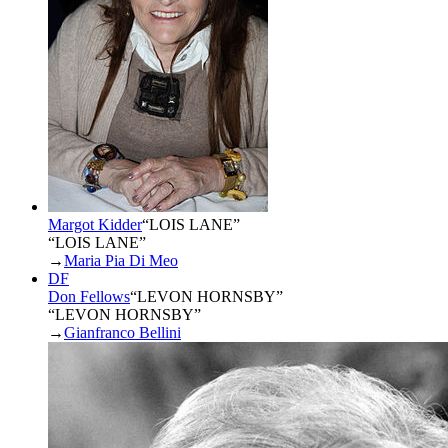
Margot Kidder
“
LOIS LANE
”
“LOIS LANE”
→
Maria Pia Di Meo
DF
Don Fellows
“
LEVON HORNSBY
”
“LEVON HORNSBY”
→
Gianfranco Bellini