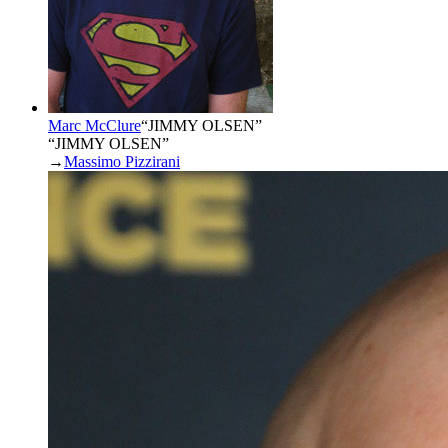
Marc McClure
“
JIMMY OLSEN
”
“JIMMY OLSEN”
→
Massimo Pizzirani