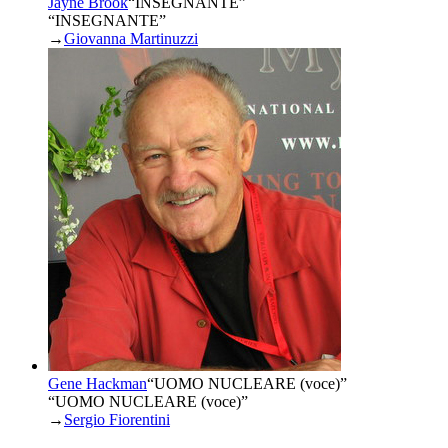
Jayne Brook
“
INSEGNANTE
”
“INSEGNANTE”
→
Giovanna Martinuzzi
Gene Hackman
“
UOMO NUCLEARE (voce)
”
“UOMO NUCLEARE (voce)”
→
Sergio Fiorentini