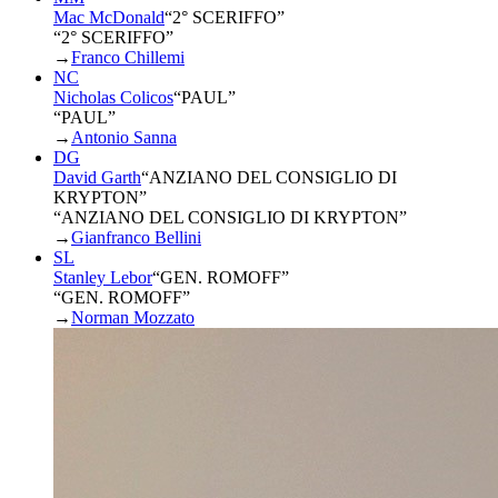
Mac McDonald
“
2° SCERIFFO
”
“2° SCERIFFO”
→
Franco Chillemi
NC
Nicholas Colicos
“
PAUL
”
“PAUL”
→
Antonio Sanna
DG
David Garth
“
ANZIANO DEL CONSIGLIO DI
KRYPTON
”
“ANZIANO DEL CONSIGLIO DI KRYPTON”
→
Gianfranco Bellini
SL
Stanley Lebor
“
GEN. ROMOFF
”
“GEN. ROMOFF”
→
Norman Mozzato