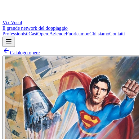
Vix
Vocal
Il grande network del doppiaggio
Professionisti
Cast
Opere
Aziende
Fuoricampo
Chi siamo
Contatti
Catalogo opere