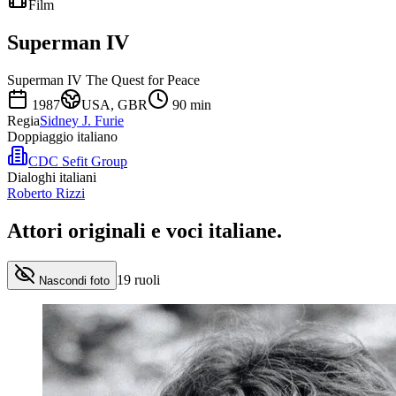
Film
Superman IV
Superman IV The Quest for Peace
1987
USA, GBR
90
min
Regia
Sidney J. Furie
Doppiaggio italiano
CDC Sefit Group
Dialoghi italiani
Roberto Rizzi
Attori originali e
voci italiane
.
19
ruoli
Nascondi foto