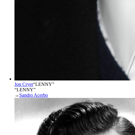
Jon Cryer
“
LENNY
”
“LENNY”
→
Sandro Acerbo