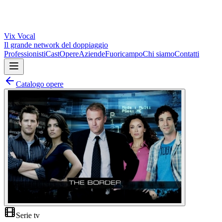
Vix
Vocal
Il grande network del doppiaggio
Professionisti
Cast
Opere
Aziende
Fuoricampo
Chi siamo
Contatti
Catalogo opere
Serie tv