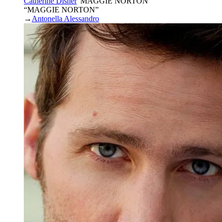
Catherine Disher
“
MAGGIE NORTON
”
“MAGGIE NORTON”
→
Antonella Alessandro