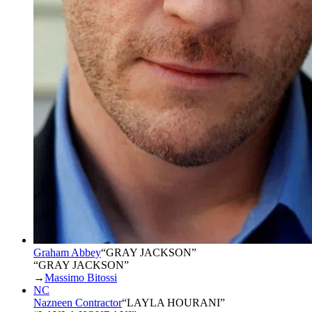
Graham Abbey
“
GRAY JACKSON
”
“GRAY JACKSON”
→
Massimo Bitossi
NC
Nazneen Contractor
“
LAYLA HOURANI
”