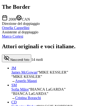
The Border
2008
CAN
Direzione del doppiaggio
Ornella Cappellini
Assistente al doppiaggio
Marco Cortesi
Attori originali e
voci italiane
.
14
ruoli
Nascondi foto
JM
James McGowan
“
MIKE KESSLER
”
“MIKE KESSLER”
→
Angelo Maggi
SM
Sofia Milos
“
BIANCA LaGARDA
”
“BIANCA LaGARDA”
→
Cristina Boraschi
CD