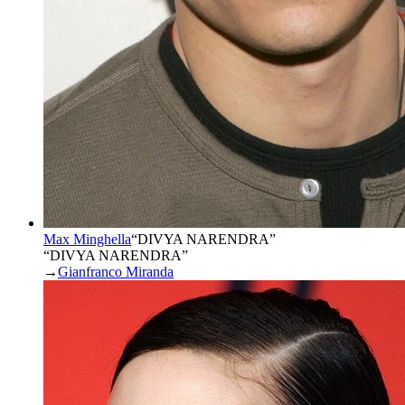
Max Minghella
“
DIVYA NARENDRA
”
“DIVYA NARENDRA”
→
Gianfranco Miranda