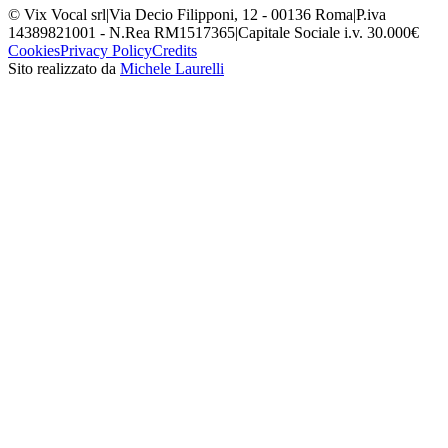
© Vix Vocal srl
|
Via Decio Filipponi, 12 - 00136 Roma
|
P.iva
14389821001 - N.Rea RM1517365
|
Capitale Sociale i.v. 30.000€
Cookies
Privacy Policy
Credits
Sito realizzato da
Michele Laurelli