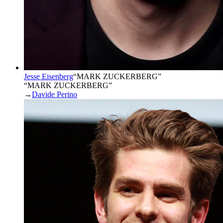
Jesse Eisenberg
“
MARK ZUCKERBERG
”
“MARK ZUCKERBERG”
→
Davide Perino