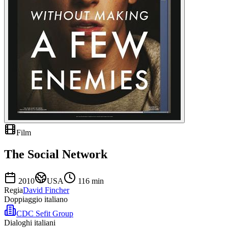
Film
The Social Network
2010
USA
116
min
Regia
David Fincher
Doppiaggio italiano
CDC Sefit Group
Dialoghi italiani