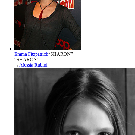
Emma Fitzpatrick
“
SHARON
”
“SHARON”
→
Alessia Rubini