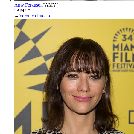
Amy Ferguson
“
AMY
”
“AMY”
→
Veronica Puccio