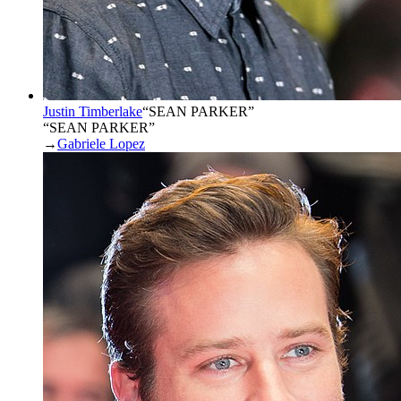
Justin Timberlake
“
SEAN PARKER
”
“SEAN PARKER”
→
Gabriele Lopez