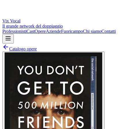
Vix
Vocal
Il grande network del doppiaggio
Professionisti
Cast
Opere
Aziende
Fuoricampo
Chi siamo
Contatti
Catalogo opere