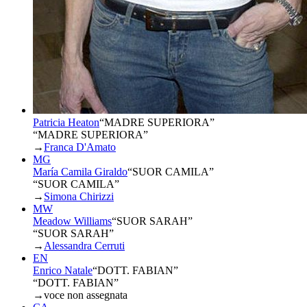
Patricia Heaton
“
MADRE SUPERIORA
”
“MADRE SUPERIORA”
→
Franca D'Amato
MG
María Camila Giraldo
“
SUOR CAMILA
”
“SUOR CAMILA”
→
Simona Chirizzi
MW
Meadow Williams
“
SUOR SARAH
”
“SUOR SARAH”
→
Alessandra Cerruti
EN
Enrico Natale
“
DOTT. FABIAN
”
“DOTT. FABIAN”
→
voce non assegnata