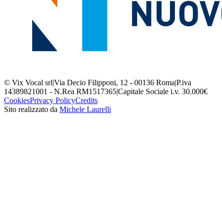
© Vix Vocal srl
|
Via Decio Filipponi, 12 - 00136 Roma
|
P.iva
14389821001 - N.Rea RM1517365
|
Capitale Sociale i.v. 30.000€
Cookies
Privacy Policy
Credits
Sito realizzato da
Michele Laurelli