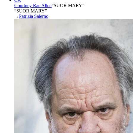
CA
Courtney Rae Allen
“
SUOR MARY
”
“SUOR MARY”
→
Patrizia Salerno