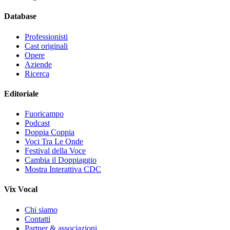
Database
Professionisti
Cast originali
Opere
Aziende
Ricerca
Editoriale
Fuoricampo
Podcast
Doppia Coppia
Voci Tra Le Onde
Festival della Voce
Cambia il Doppiaggio
Mostra Interattiva CDC
Vix Vocal
Chi siamo
Contatti
Partner & associazioni