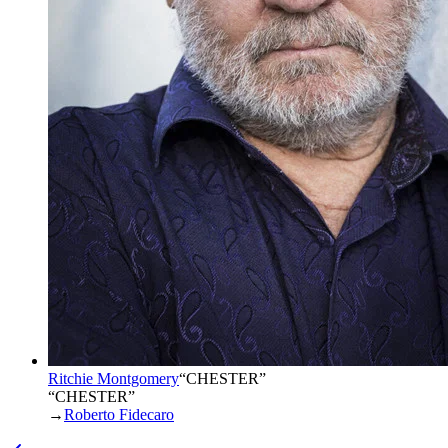
Ritchie Montgomery
“
CHESTER
”
“CHESTER”
→
Roberto Fidecaro