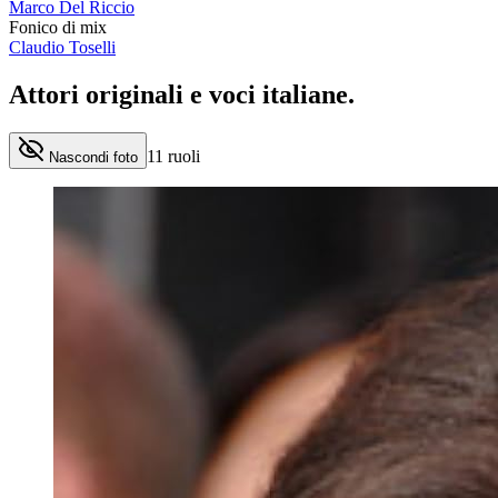
Marco Del Riccio
Fonico di mix
Claudio Toselli
Attori originali e
voci italiane
.
11
ruoli
Nascondi foto