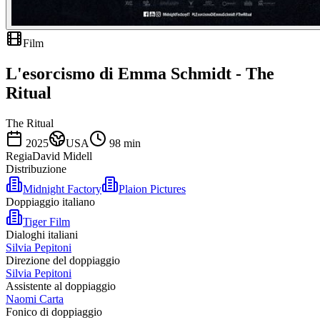
Film
L'esorcismo di Emma Schmidt - The
Ritual
The Ritual
2025
USA
98
min
Regia
David Midell
Distribuzione
Midnight Factory
Plaion Pictures
Doppiaggio italiano
Tiger Film
Dialoghi italiani
Silvia Pepitoni
Direzione del doppiaggio
Silvia Pepitoni
Assistente al doppiaggio
Naomi Carta
Fonico di doppiaggio