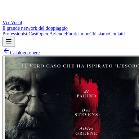
Vix
Vocal
Il grande network del doppiaggio
Professionisti
Cast
Opere
Aziende
Fuoricampo
Chi siamo
Contatti
Catalogo opere