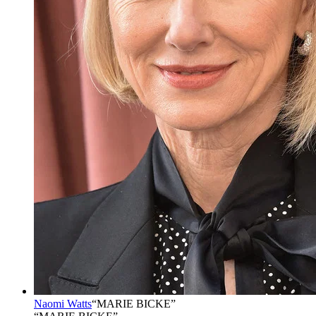
Naomi Watts
“
MARIE BICKE
”