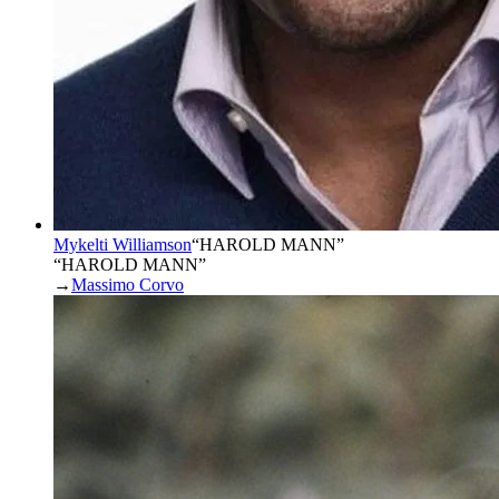
Mykelti Williamson
“
HAROLD MANN
”
“HAROLD MANN”
→
Massimo Corvo