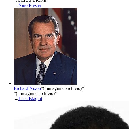
“JULIUS BICKE”
→
Nino Prester
Richard Nixon
“
(immagini d'archivio)
”
“(immagini d'archivio)”
→
Luca Biagini