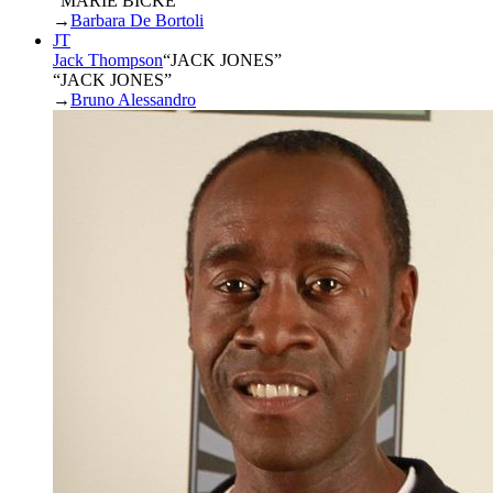
“MARIE BICKE”
→
Barbara De Bortoli
JT
Jack Thompson
“
JACK JONES
”
“JACK JONES”
→
Bruno Alessandro