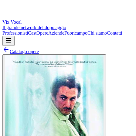
Vix
Vocal
Il grande network del doppiaggio
Professionisti
Cast
Opere
Aziende
Fuoricampo
Chi siamo
Contatti
Catalogo opere