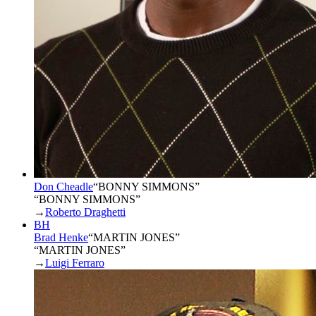
Don Cheadle
“
BONNY SIMMONS
”
“BONNY SIMMONS”
→
Roberto Draghetti
BH
Brad Henke
“
MARTIN JONES
”
“MARTIN JONES”
→
Luigi Ferraro