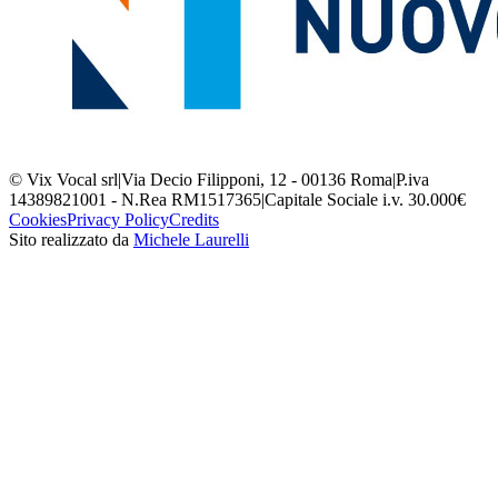
© Vix Vocal srl
|
Via Decio Filipponi, 12 - 00136 Roma
|
P.iva
14389821001 - N.Rea RM1517365
|
Capitale Sociale i.v. 30.000€
Cookies
Privacy Policy
Credits
Sito realizzato da
Michele Laurelli