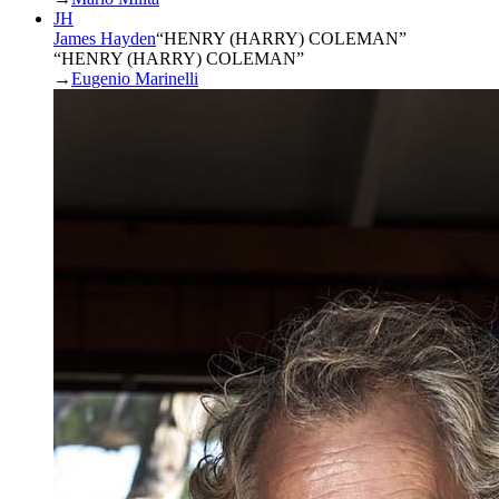
JH
James Hayden
“
HENRY (HARRY) COLEMAN
”
“HENRY (HARRY) COLEMAN”
→
Eugenio Marinelli