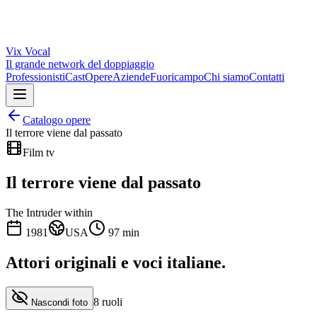
Vix
Vocal
Il grande network del doppiaggio
Professionisti
Cast
Opere
Aziende
Fuoricampo
Chi siamo
Contatti
Catalogo opere
Il terrore viene dal passato
Film tv
Il terrore viene dal passato
The Intruder within
1981
USA
97
min
Attori originali e
voci italiane
.
8
ruoli
Nascondi foto