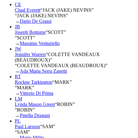
CE
Chad Everett
“
JACK (JAKE) NEVINS
”
“JACK (JAKE) NEVINS”
→
Dario De Grassi
JB
Joseph Bottoms
“
SCOTT
”
“SCOTT”
→
Massimo Venturiello
JW
Jennifer Warren
“
COLETTE VANDEAUX
(BEAUDROUX)
”
“COLETTE VANDEAUX (BEAUDROUX)”
→
Ada Maria Serra Zanetti
RT
Rockne Tarkington
“
MARK
”
“MARK”
→
Vittorio Di Prima
LM
Lynda Mason Green
“
ROBIN
”
“ROBIN”
→
Pinella Dragani
PL
Paul Larsson
“
SAM
”
“SAM”
→
Mario Milita