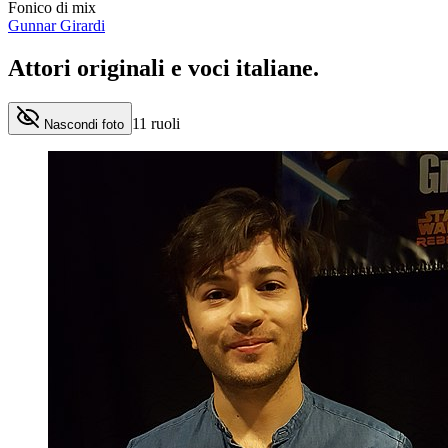
Fonico di mix
Gunnar Girardi
Attori originali e
voci italiane
.
11
ruoli
Nascondi foto