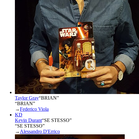
Taylor Gray
“
BRIAN
”
“BRIAN”
→
Federico Viola
KD
Kevin Durant
“
SE STESSO
”
“SE STESSO”
→
Alessandro D'Errico