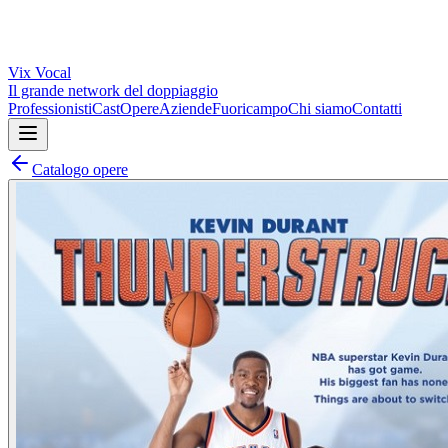
Vix
Vocal
Il grande network del doppiaggio
Professionisti
Cast
Opere
Aziende
Fuoricampo
Chi siamo
Contatti
Catalogo opere