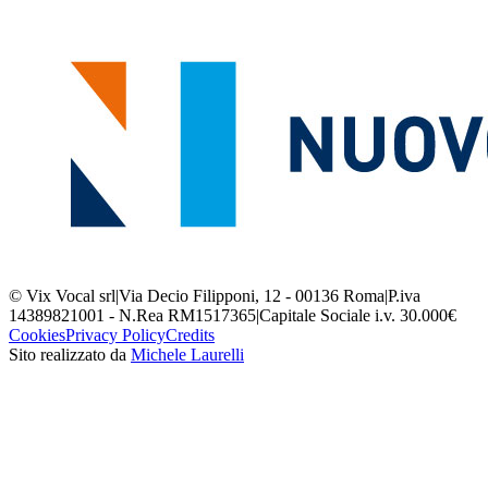
© Vix Vocal srl
|
Via Decio Filipponi, 12 - 00136 Roma
|
P.iva
14389821001 - N.Rea RM1517365
|
Capitale Sociale i.v. 30.000€
Cookies
Privacy Policy
Credits
Sito realizzato da
Michele Laurelli