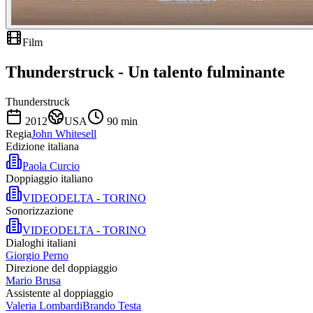
Film
Thunderstruck - Un talento fulminante
Thunderstruck
2012
USA
90
min
Regia
John Whitesell
Edizione italiana
Paola Curcio
Doppiaggio italiano
VIDEODELTA - TORINO
Sonorizzazione
VIDEODELTA - TORINO
Dialoghi italiani
Giorgio Perno
Direzione del doppiaggio
Mario Brusa
Assistente al doppiaggio
Valeria Lombardi
Brando Testa