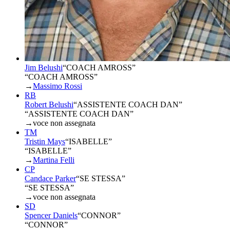
Jim Belushi
“
COACH AMROSS
”
“COACH AMROSS”
→
Massimo Rossi
RB
Robert Belushi
“
ASSISTENTE COACH DAN
”
“ASSISTENTE COACH DAN”
→
voce non assegnata
TM
Tristin Mays
“
ISABELLE
”
“ISABELLE”
→
Martina Felli
CP
Candace Parker
“
SE STESSA
”
“SE STESSA”
→
voce non assegnata
SD
Spencer Daniels
“
CONNOR
”
“CONNOR”