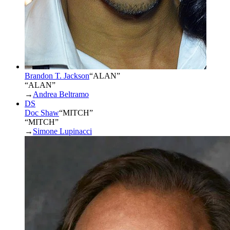
Brandon T. Jackson
“
ALAN
”
“ALAN”
→
Andrea Beltramo
DS
Doc Shaw
“
MITCH
”
“MITCH”
→
Simone Lupinacci