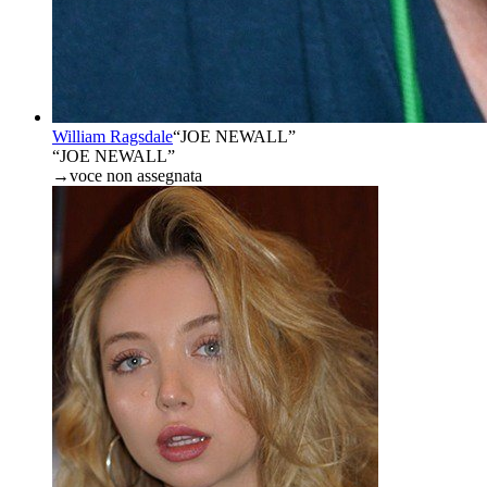
William Ragsdale
“
JOE NEWALL
”
“JOE NEWALL”
→
voce non assegnata