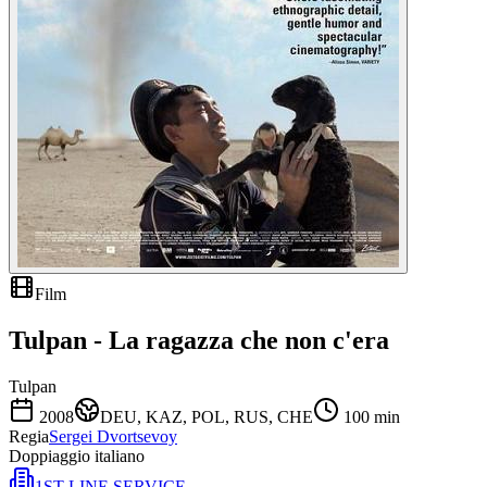
Film
Tulpan - La ragazza che non c'era
Tulpan
2008
DEU, KAZ, POL, RUS, CHE
100
min
Regia
Sergei Dvortsevoy
Doppiaggio italiano
1ST LINE SERVICE