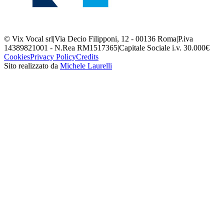
© Vix Vocal srl
|
Via Decio Filipponi, 12 - 00136 Roma
|
P.iva
14389821001 - N.Rea RM1517365
|
Capitale Sociale i.v. 30.000€
Cookies
Privacy Policy
Credits
Sito realizzato da
Michele Laurelli