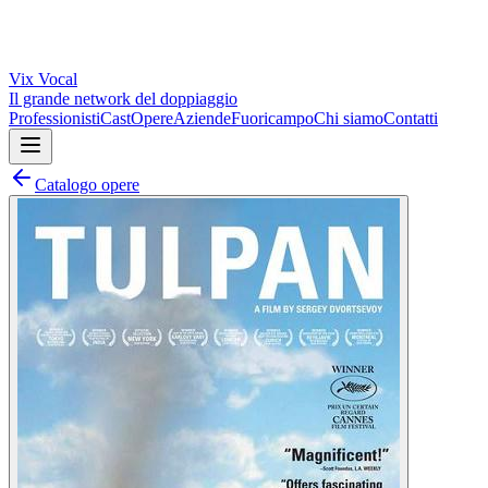
Vix
Vocal
Il grande network del doppiaggio
Professionisti
Cast
Opere
Aziende
Fuoricampo
Chi siamo
Contatti
Catalogo opere