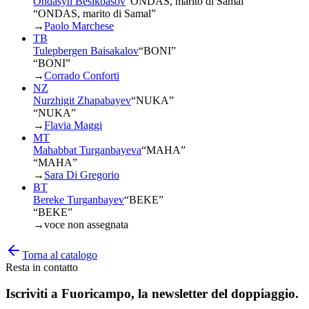
Ondasyn Besikbasov
“
ONDAS, marito di Samal
”
“ONDAS, marito di Samal”
→
Paolo Marchese
TB
Tulepbergen Baisakalov
“
BONI
”
“BONI”
→
Corrado Conforti
NZ
Nurzhigit Zhapabayev
“
NUKA
”
“NUKA”
→
Flavia Maggi
MT
Mahabbat Turganbayeva
“
MAHA
”
“MAHA”
→
Sara Di Gregorio
BT
Bereke Turganbayev
“
BEKE
”
“BEKE”
→
voce non assegnata
Torna al catalogo
Resta in contatto
Iscriviti a
Fuoricampo
, la newsletter del doppiaggio.