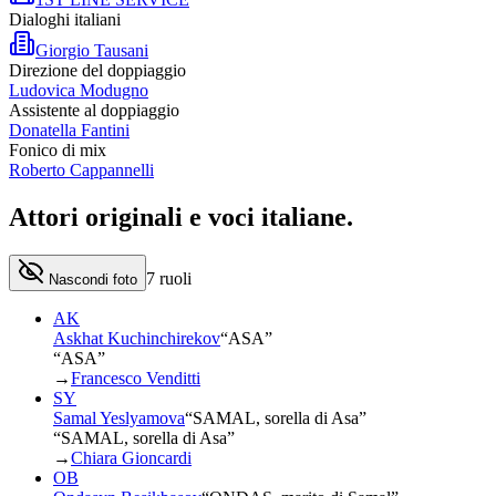
Dialoghi italiani
Giorgio Tausani
Direzione del doppiaggio
Ludovica Modugno
Assistente al doppiaggio
Donatella Fantini
Fonico di mix
Roberto Cappannelli
Attori originali e
voci italiane
.
7
ruoli
Nascondi foto
AK
Askhat Kuchinchirekov
“
ASA
”
“ASA”
→
Francesco Venditti
SY
Samal Yeslyamova
“
SAMAL, sorella di Asa
”
“SAMAL, sorella di Asa”
→
Chiara Gioncardi
OB