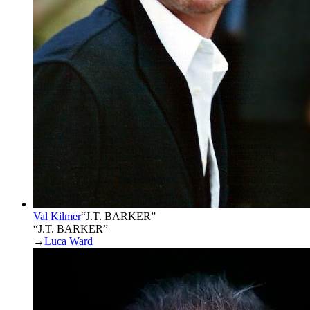
Val Kilmer
“
J.T. BARKER
”
“J.T. BARKER”
→
Luca Ward