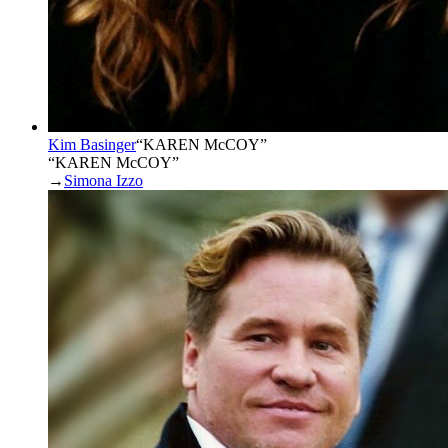
Kim Basinger
“
KAREN McCOY
”
“KAREN McCOY”
→
Simona Izzo