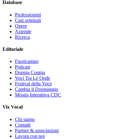
Database
Professionisti
Cast originali
Opere
Aziende
Ricerca
Editoriale
Fuoricampo
Podcast
Doppia Coppia
Voci Tra Le Onde
Festival della Voce
Cambia il Doppiaggio
Mostra Interattiva CDC
Vix Vocal
Chi siamo
Contatti
Partner & associazioni
Lavora con noi