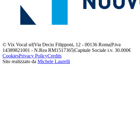
© Vix Vocal srl
|
Via Decio Filipponi, 12 - 00136 Roma
|
P.iva
14389821001 - N.Rea RM1517365
|
Capitale Sociale i.v. 30.000€
Cookies
Privacy Policy
Credits
Sito realizzato da
Michele Laurelli