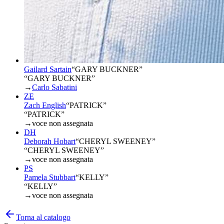
Gailard Sartain
“
GARY BUCKNER
”
“GARY BUCKNER”
→
Carlo Sabatini
ZE
Zach English
“
PATRICK
”
“PATRICK”
→
voce non assegnata
DH
Deborah Hobart
“
CHERYL SWEENEY
”
“CHERYL SWEENEY”
→
voce non assegnata
PS
Pamela Stubbart
“
KELLY
”
“KELLY”
→
voce non assegnata
Torna al catalogo