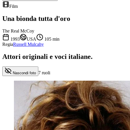
Film
Una bionda tutta d'oro
The Real McCoy
1993
USA
105
min
Regia
Russell Mulcahy
Attori originali e
voci italiane
.
7
ruoli
Nascondi foto