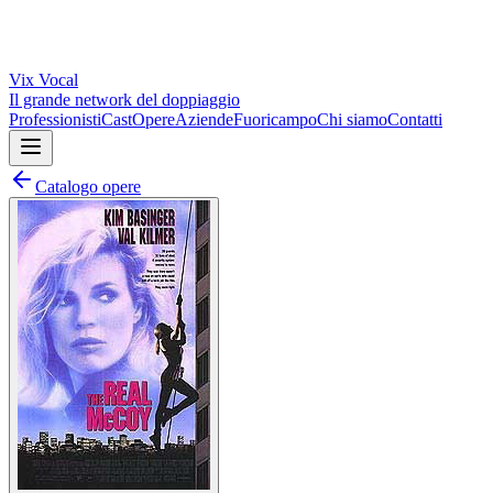
Vix
Vocal
Il grande network del doppiaggio
Professionisti
Cast
Opere
Aziende
Fuoricampo
Chi siamo
Contatti
Catalogo opere