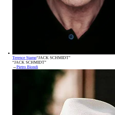
Terence Stamp
“
JACK SCHMIDT
”
“JACK SCHMIDT”
→
Pietro Biondi