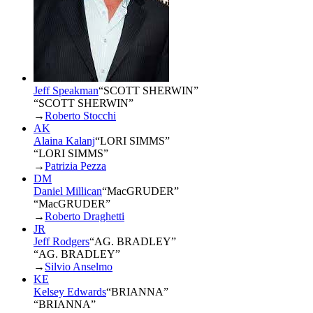
Jeff Speakman
“
SCOTT SHERWIN
”
“SCOTT SHERWIN”
→
Roberto Stocchi
AK
Alaina Kalanj
“
LORI SIMMS
”
“LORI SIMMS”
→
Patrizia Pezza
DM
Daniel Millican
“
MacGRUDER
”
“MacGRUDER”
→
Roberto Draghetti
JR
Jeff Rodgers
“
AG. BRADLEY
”
“AG. BRADLEY”
→
Silvio Anselmo
KE
Kelsey Edwards
“
BRIANNA
”
“BRIANNA”