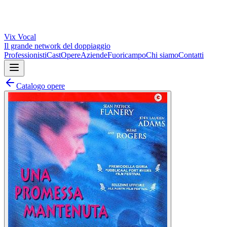
Vix
Vocal
Il grande network del doppiaggio
Professionisti
Cast
Opere
Aziende
Fuoricampo
Chi siamo
Contatti
Catalogo opere