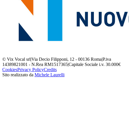
© Vix Vocal srl
|
Via Decio Filipponi, 12 - 00136 Roma
|
P.iva
14389821001 - N.Rea RM1517365
|
Capitale Sociale i.v. 30.000€
Cookies
Privacy Policy
Credits
Sito realizzato da
Michele Laurelli