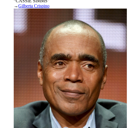
“CASSIE SIMMS”
→
Gilberta Crispino