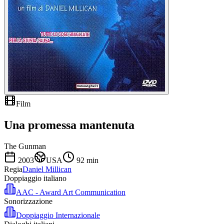
Film
Una promessa mantenuta
The Gunman
2003
USA
92
min
Regia
Daniel Millican
Doppiaggio italiano
AAC - Award Art Communication
Sonorizzazione
Doppiaggio Internazionale