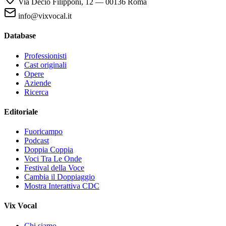
Via Decio Filipponi, 12 — 00136 Roma
info@vixvocal.it
Database
Professionisti
Cast originali
Opere
Aziende
Ricerca
Editoriale
Fuoricampo
Podcast
Doppia Coppia
Voci Tra Le Onde
Festival della Voce
Cambia il Doppiaggio
Mostra Interattiva CDC
Vix Vocal
Chi siamo