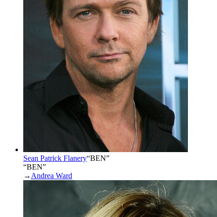
Sean Patrick Flanery
“
BEN
”
“BEN”
→
Andrea Ward