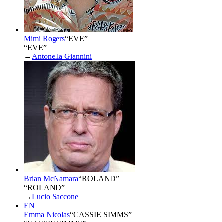
Mimi Rogers
“
EVE
”
“EVE”
→
Antonella Giannini
Brian McNamara
“
ROLAND
”
“ROLAND”
→
Lucio Saccone
EN
Emma Nicolas
“
CASSIE SIMMS
”