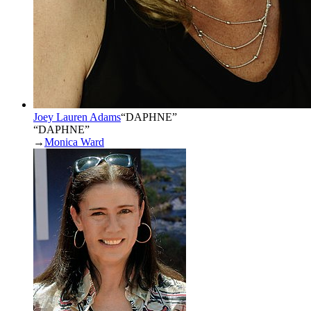
Joey Lauren Adams
“
DAPHNE
”
“DAPHNE”
→
Monica Ward