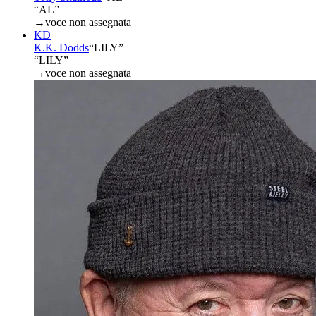
“AL”
→
voce non assegnata
KD
K.K. Dodds
“
LILY
”
“LILY”
→
voce non assegnata