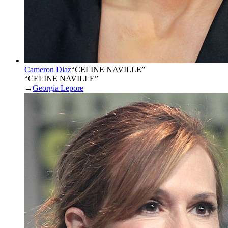
Cameron Diaz
“
CELINE NAVILLE
”
“CELINE NAVILLE”
→
Georgia Lepore