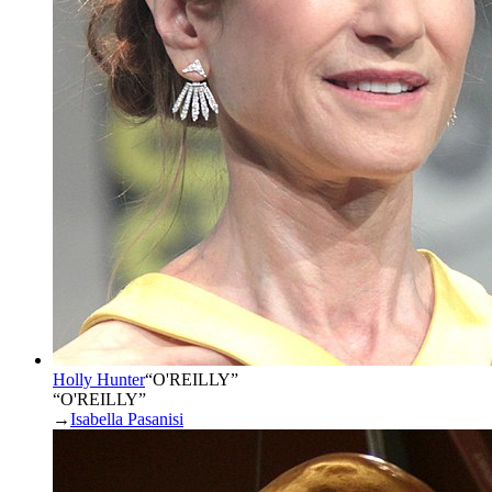
Holly Hunter
“
O'REILLY
”
“O'REILLY”
→
Isabella Pasanisi