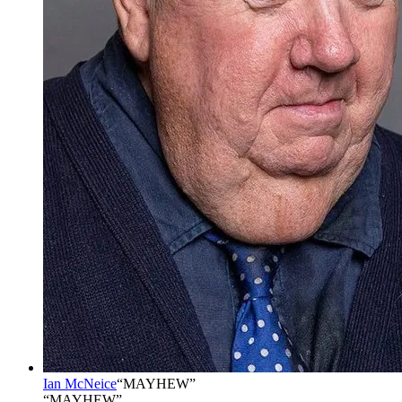
Ian McNeice
“
MAYHEW
”
“MAYHEW”