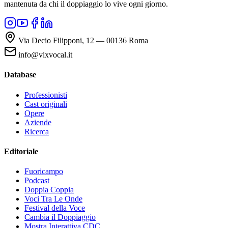
mantenuta da chi il doppiaggio lo vive ogni giorno.
Via Decio Filipponi, 12 — 00136 Roma
info@vixvocal.it
Database
Professionisti
Cast originali
Opere
Aziende
Ricerca
Editoriale
Fuoricampo
Podcast
Doppia Coppia
Voci Tra Le Onde
Festival della Voce
Cambia il Doppiaggio
Mostra Interattiva CDC