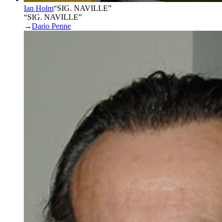
Ian Holm
“
SIG. NAVILLE
”
“SIG. NAVILLE”
→
Dario Penne