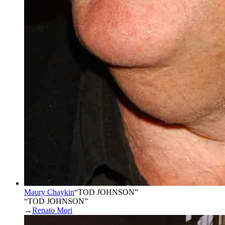
Maury Chaykin
“
TOD JOHNSON
”
“TOD JOHNSON”
→
Renato Mori