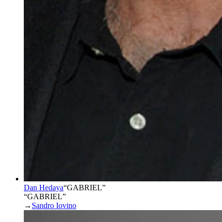
Dan Hedaya
“
GABRIEL
”
“GABRIEL”
→
Sandro Iovino