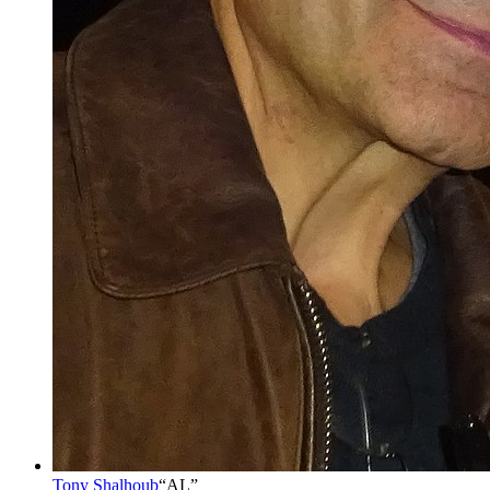
Tony Shalhoub
“
AL
”