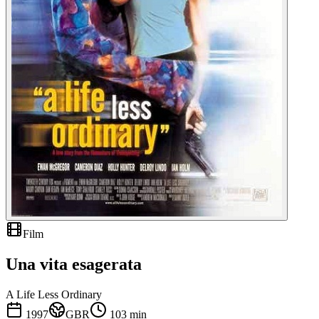
Film
Una vita esagerata
A Life Less Ordinary
1997
GBR
103
min