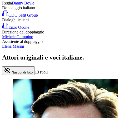
Regia
Danny Boyle
Doppiaggio italiano
CDC Sefit Group
Dialoghi italiani
Enzo Ocone
Direzione del doppiaggio
Michele Gammino
Assistente al doppiaggio
Elena Masini
Attori originali e
voci italiane
.
13
ruoli
Nascondi foto