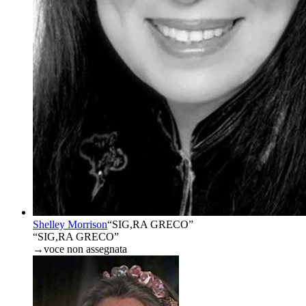
Shelley Morrison
“
SIG,RA GRECO
”
“SIG,RA GRECO”
→
voce non assegnata