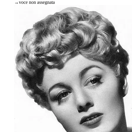
→
voce non assegnata