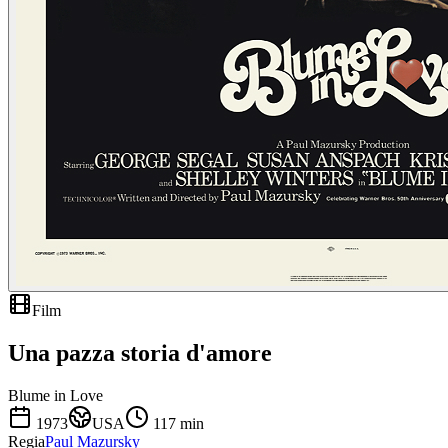
Film
Una pazza storia d'amore
Blume in Love
1973
USA
117
min
Regia
Paul Mazursky