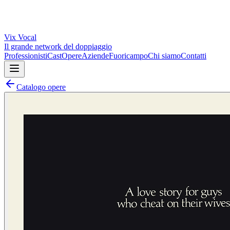
Vix
Vocal
Il grande network del doppiaggio
Professionisti
Cast
Opere
Aziende
Fuoricampo
Chi siamo
Contatti
Catalogo opere