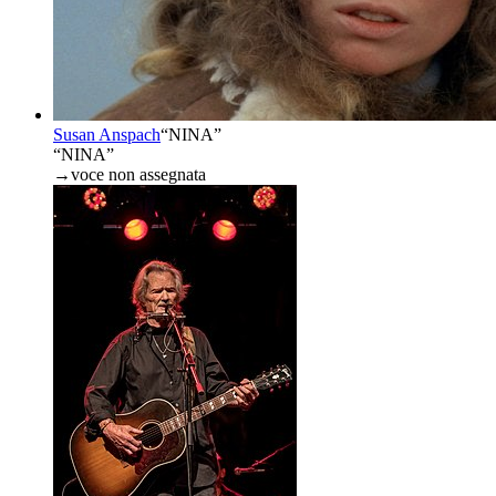
Susan Anspach
“
NINA
”
“NINA”
→
voce non assegnata