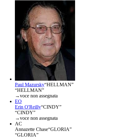
Paul Mazursky
“
HELLMAN
”
“HELLMAN”
→
voce non assegnata
EO
Erin O'Reilly
“
CINDY
”
“CINDY”
→
voce non assegnata
AC
Annazette Chase
“
GLORIA
”
“GLORIA”