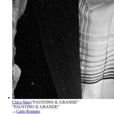
Chico Marx
“
FAUSTINO IL GRANDE
”
“FAUSTINO IL GRANDE”
→
Carlo Romano