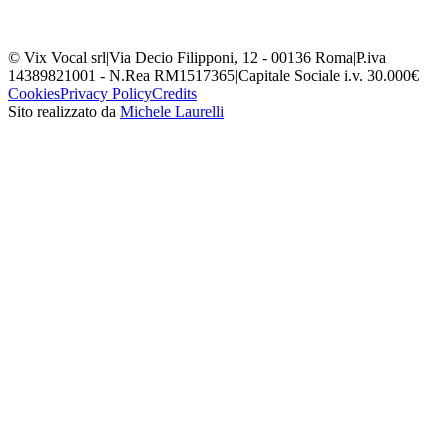
© Vix Vocal srl
|
Via Decio Filipponi, 12 - 00136 Roma
|
P.iva
14389821001 - N.Rea RM1517365
|
Capitale Sociale i.v. 30.000€
Cookies
Privacy Policy
Credits
Sito realizzato da
Michele Laurelli