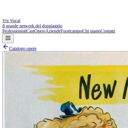
Vix
Vocal
Il grande network del doppiaggio
Professionisti
Cast
Opere
Aziende
Fuoricampo
Chi siamo
Contatti
Catalogo opere