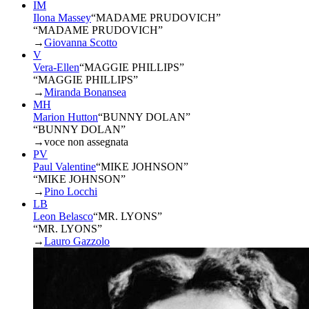
IM
Ilona Massey
“
MADAME PRUDOVICH
”
“MADAME PRUDOVICH”
→
Giovanna Scotto
V
Vera-Ellen
“
MAGGIE PHILLIPS
”
“MAGGIE PHILLIPS”
→
Miranda Bonansea
MH
Marion Hutton
“
BUNNY DOLAN
”
“BUNNY DOLAN”
→
voce non assegnata
PV
Paul Valentine
“
MIKE JOHNSON
”
“MIKE JOHNSON”
→
Pino Locchi
LB
Leon Belasco
“
MR. LYONS
”
“MR. LYONS”
→
Lauro Gazzolo