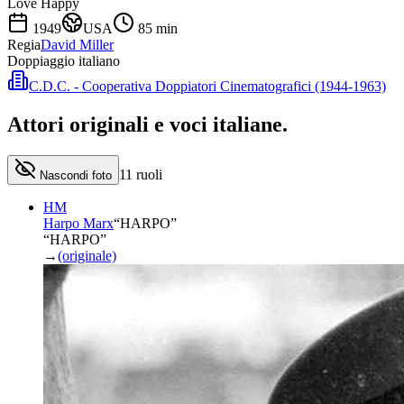
Love Happy
1949
USA
85
min
Regia
David Miller
Doppiaggio italiano
C.D.C. - Cooperativa Doppiatori Cinematografici (1944-1963)
Attori originali e
voci italiane
.
11
ruoli
Nascondi foto
HM
Harpo Marx
“
HARPO
”
“HARPO”
→
(originale)