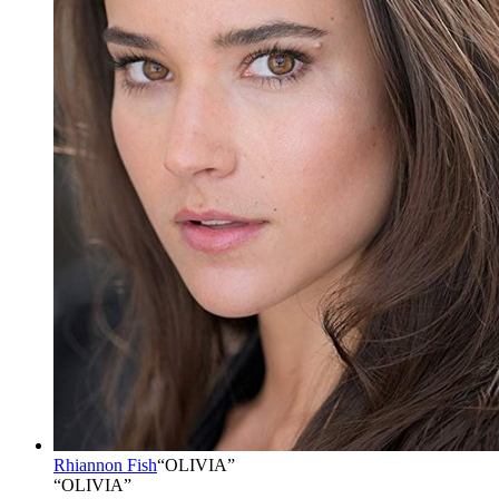
Rhiannon Fish
“
OLIVIA
”
“OLIVIA”