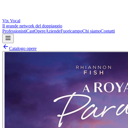
Vix
Vocal
Il grande network del doppiaggio
Professionisti
Cast
Opere
Aziende
Fuoricampo
Chi siamo
Contatti
Catalogo opere