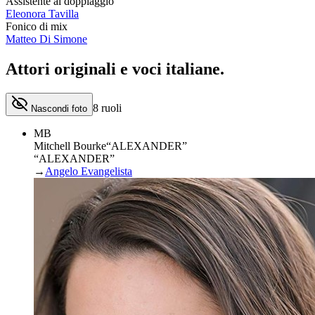
Assistente al doppiaggio
Eleonora Tavilla
Fonico di mix
Matteo Di Simone
Attori originali e
voci italiane
.
8
ruoli
Nascondi foto
MB
Mitchell Bourke
“
ALEXANDER
”
“ALEXANDER”
→
Angelo Evangelista