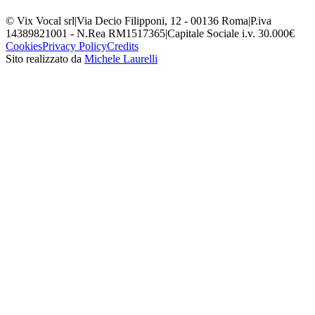
© Vix Vocal srl
|
Via Decio Filipponi, 12 - 00136 Roma
|
P.iva
14389821001 - N.Rea RM1517365
|
Capitale Sociale i.v. 30.000€
Cookies
Privacy Policy
Credits
Sito realizzato da
Michele Laurelli