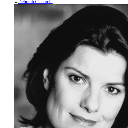
→
Deborah Ciccorelli