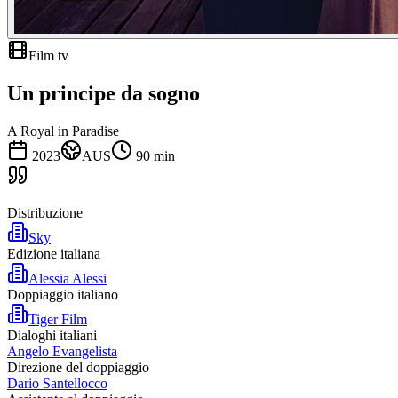
Film tv
Un principe da sogno
A Royal in Paradise
2023
AUS
90
min
Distribuzione
Sky
Edizione italiana
Alessia Alessi
Doppiaggio italiano
Tiger Film
Dialoghi italiani
Angelo Evangelista
Direzione del doppiaggio
Dario Santellocco