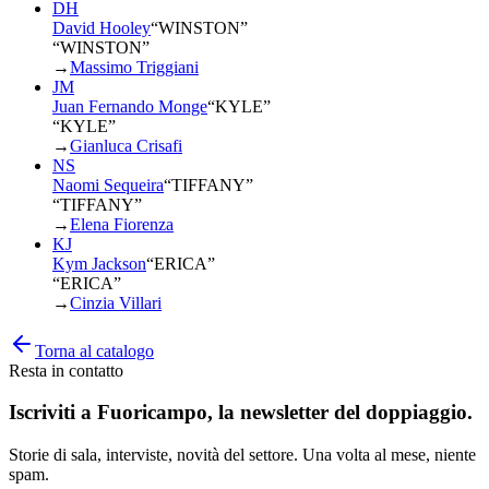
DH
David Hooley
“
WINSTON
”
“WINSTON”
→
Massimo Triggiani
JM
Juan Fernando Monge
“
KYLE
”
“KYLE”
→
Gianluca Crisafi
NS
Naomi Sequeira
“
TIFFANY
”
“TIFFANY”
→
Elena Fiorenza
KJ
Kym Jackson
“
ERICA
”
“ERICA”
→
Cinzia Villari
Torna al catalogo
Resta in contatto
Iscriviti a
Fuoricampo
, la newsletter del doppiaggio.
Storie di sala, interviste, novità del settore. Una volta al mese, niente
spam.