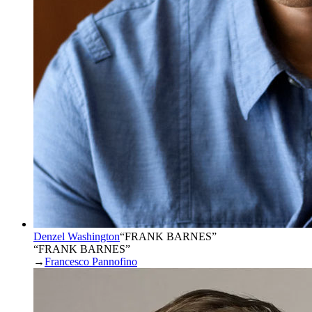
Denzel Washington
“
FRANK BARNES
”
“FRANK BARNES”
→
Francesco Pannofino