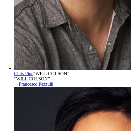
Chris Pine
“
WILL COLSON
”
“WILL COLSON”
→
Francesco Pezzulli