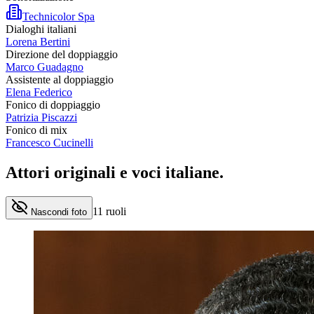
Technicolor Spa
Dialoghi italiani
Lorena Bertini
Direzione del doppiaggio
Marco Guadagno
Assistente al doppiaggio
Elena Federico
Fonico di doppiaggio
Patrizia Piscazzi
Fonico di mix
Francesco Cucinelli
Attori originali e
voci italiane
.
11
ruoli
Nascondi foto