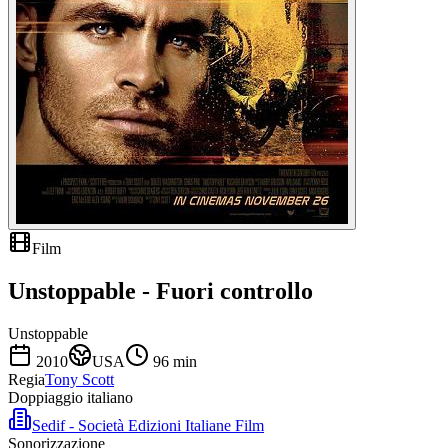
Film
Unstoppable - Fuori controllo
Unstoppable
2010
USA
96
min
Regia
Tony Scott
Doppiaggio italiano
Sedif - Società Edizioni Italiane Film
Sonorizzazione