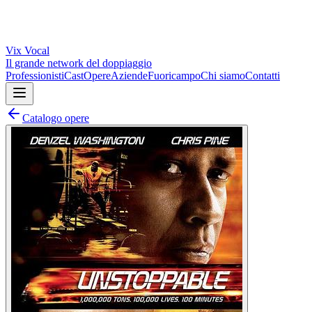
Vix
Vocal
Il grande network del doppiaggio
Professionisti
Cast
Opere
Aziende
Fuoricampo
Chi siamo
Contatti
Catalogo opere