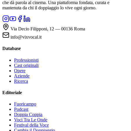
che dà parola al cinema. Una piattaforma fondata, curata e
mantenuta da chi il doppiaggio lo vive ogni giorno.
Via Decio Filipponi, 12 — 00136 Roma
info@vixvocal.it
Database
Professionisti
Cast originali
Opere
Aziende
Ricerca
Editoriale
Fuoricampo
Podcast
Doppia Coppia
Voci Tra Le Onde
Festival della Voce
Cambia il Doppiaggio