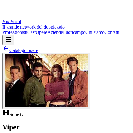
Vix
Vocal
Il grande network del doppiaggio
Professionisti
Cast
Opere
Aziende
Fuoricampo
Chi siamo
Contatti
Catalogo opere
Serie tv
Viper