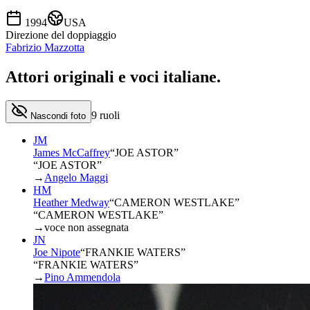
1994
USA
Direzione del doppiaggio
Fabrizio Mazzotta
Attori originali e
voci italiane
.
9
ruoli
Nascondi foto
JM
James McCaffrey
“
JOE ASTOR
”
“JOE ASTOR”
→
Angelo Maggi
HM
Heather Medway
“
CAMERON WESTLAKE
”
“CAMERON WESTLAKE”
→
voce non assegnata
JN
Joe Nipote
“
FRANKIE WATERS
”
“FRANKIE WATERS”
→
Pino Ammendola