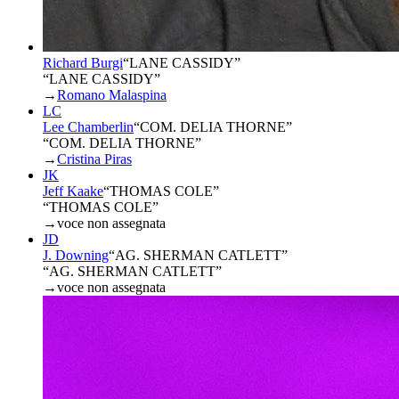
Richard Burgi
“
LANE CASSIDY
”
“LANE CASSIDY”
→
Romano Malaspina
LC
Lee Chamberlin
“
COM. DELIA THORNE
”
“COM. DELIA THORNE”
→
Cristina Piras
JK
Jeff Kaake
“
THOMAS COLE
”
“THOMAS COLE”
→
voce non assegnata
JD
J. Downing
“
AG. SHERMAN CATLETT
”
“AG. SHERMAN CATLETT”
→
voce non assegnata