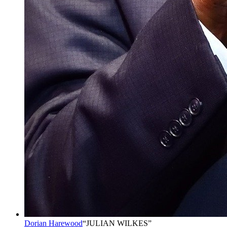
Dorian Harewood
“
JULIAN WILKES
”