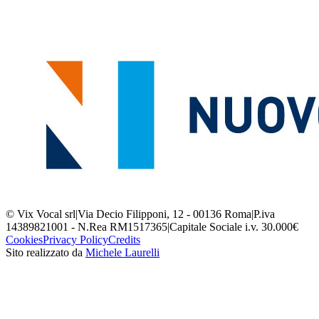
© Vix Vocal srl
|
Via Decio Filipponi, 12 - 00136 Roma
|
P.iva
14389821001 - N.Rea RM1517365
|
Capitale Sociale i.v. 30.000€
Cookies
Privacy Policy
Credits
Sito realizzato da
Michele Laurelli