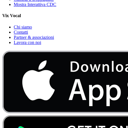
Mostra Interattiva CDC
Vix Vocal
Chi siamo
Contatti
Partner & associazioni
Lavora con noi