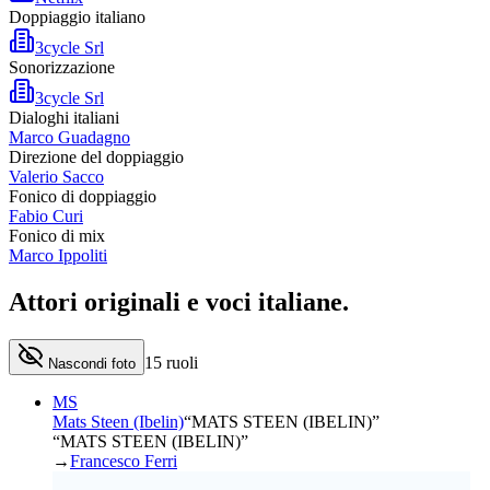
Doppiaggio italiano
3cycle Srl
Sonorizzazione
3cycle Srl
Dialoghi italiani
Marco Guadagno
Direzione del doppiaggio
Valerio Sacco
Fonico di doppiaggio
Fabio Curi
Fonico di mix
Marco Ippoliti
Attori originali e
voci italiane
.
15
ruoli
Nascondi foto
MS
Mats Steen (Ibelin)
“
MATS STEEN (IBELIN)
”
“MATS STEEN (IBELIN)”
→
Francesco Ferri