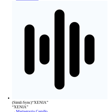
(Simil-Sync)
“
XENIA
”
“XENIA”
→
Mariagrazia Cerullo