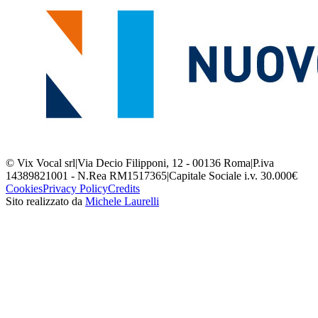
© Vix Vocal srl
|
Via Decio Filipponi, 12 - 00136 Roma
|
P.iva
14389821001 - N.Rea RM1517365
|
Capitale Sociale i.v. 30.000€
Cookies
Privacy Policy
Credits
Sito realizzato da
Michele Laurelli