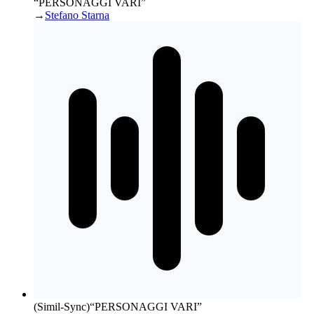
“PERSONAGGI VARI”
→
Stefano Starna
(Simil-Sync)
“
PERSONAGGI VARI
”