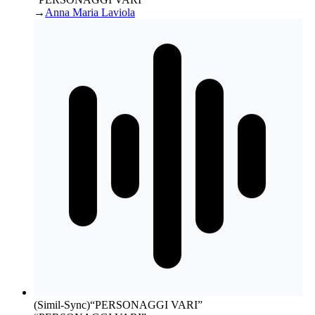
→
Anna Maria Laviola
(Simil-Sync)
“
PERSONAGGI VARI
”