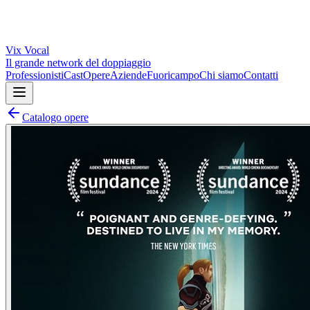
Vix
Vocal
Il grande network del doppiaggio
Professionisti
Cast
Opere
Aziende
Fuoricampo
Chi siamo
Contatti
Catalogo opere