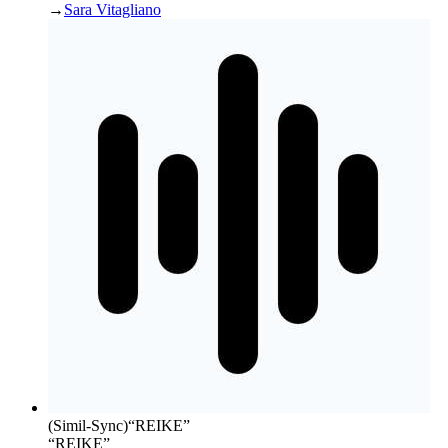
→
Sara Vitagliano
(Simil-Sync)
“
REIKE
”
“REIKE”