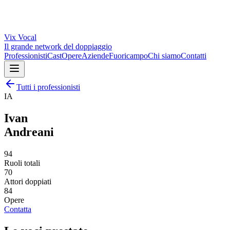
Vix
Vocal
Il grande network del doppiaggio
Professionisti
Cast
Opere
Aziende
Fuoricampo
Chi siamo
Contatti
Tutti i professionisti
IA
Ivan
Andreani
94
Ruoli totali
70
Attori doppiati
84
Opere
Contatta