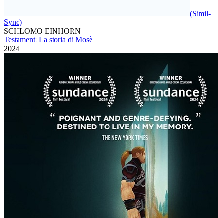
(Simil-
Sync)
SCHLOMO EINHORN
Testament: La storia di Mosè
2024