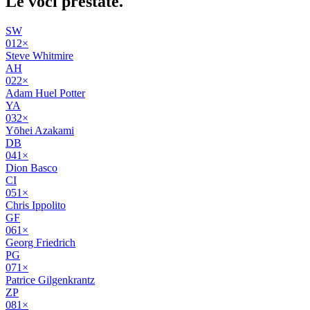
Le voci
prestate
.
SW
01
2
×
Steve Whitmire
AH
02
2
×
Adam Huel Potter
YA
03
2
×
Yōhei Azakami
DB
04
1
×
Dion Basco
CI
05
1
×
Chris Ippolito
GF
06
1
×
Georg Friedrich
PG
07
1
×
Patrice Gilgenkrantz
ZP
08
1
×