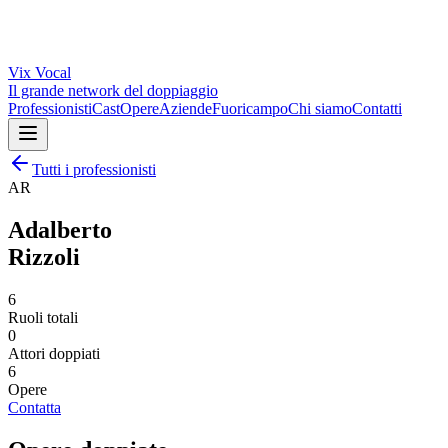
Vix
Vocal
Il grande network del doppiaggio
Professionisti
Cast
Opere
Aziende
Fuoricampo
Chi siamo
Contatti
Tutti i professionisti
AR
Adalberto
Rizzoli
6
Ruoli totali
0
Attori doppiati
6
Opere
Contatta