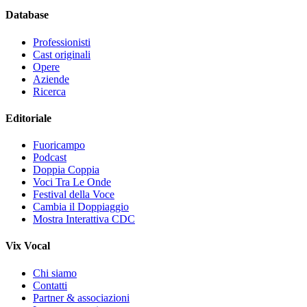
Database
Professionisti
Cast originali
Opere
Aziende
Ricerca
Editoriale
Fuoricampo
Podcast
Doppia Coppia
Voci Tra Le Onde
Festival della Voce
Cambia il Doppiaggio
Mostra Interattiva CDC
Vix Vocal
Chi siamo
Contatti
Partner & associazioni