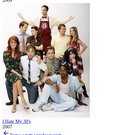
2009
I Hate My 30's
2007