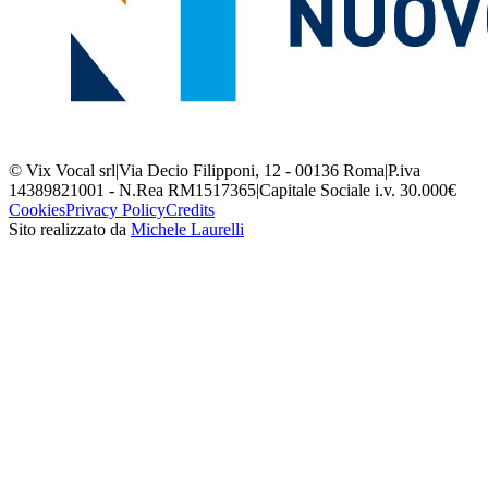
© Vix Vocal srl
|
Via Decio Filipponi, 12 - 00136 Roma
|
P.iva
14389821001 - N.Rea RM1517365
|
Capitale Sociale i.v. 30.000€
Cookies
Privacy Policy
Credits
Sito realizzato da
Michele Laurelli