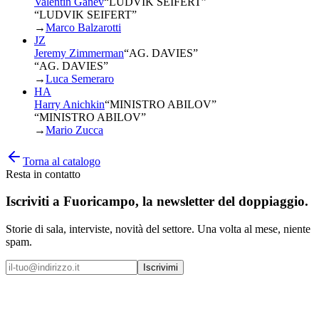
Valentin Ganev
“
LUDVIK SEIFERT
”
“LUDVIK SEIFERT”
→
Marco Balzarotti
JZ
Jeremy Zimmerman
“
AG. DAVIES
”
“AG. DAVIES”
→
Luca Semeraro
HA
Harry Anichkin
“
MINISTRO ABILOV
”
“MINISTRO ABILOV”
→
Mario Zucca
Torna al catalogo
Resta in contatto
Iscriviti a
Fuoricampo
, la newsletter del doppiaggio.
Storie di sala, interviste, novità del settore. Una volta al mese, niente
spam.
Iscrivimi