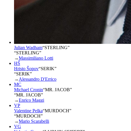
Julian Wadham
“
STERLING
”
“STERLING”
→
Massimiliano Lotti
HŠ
Hristo Šopov
“
SERIK
”
“SERIK”
→
Alessandro D'Errico
MC
Michael Cronin
“
MR. JACOB
”
“MR. JACOB”
→
Enrico Maggi
VP
Valentine Pelka
“
MURDOCH
”
“MURDOCH”
→
Mario Scarabelli
VG