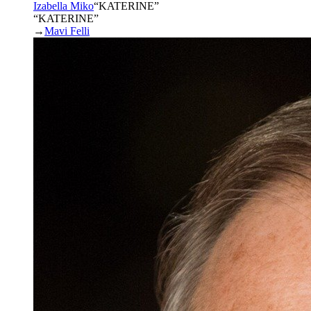
Izabella Miko
“
KATERINE
”
“KATERINE”
→
Mavi Felli