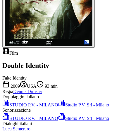
Film
Double Identity
Fake Identity
2009
USA
93
min
Regia
Dennis Dimster
Doppiaggio italiano
STUDIO P.V. - MILANO
Studio P.V. Srl - Milano
Sonorizzazione
STUDIO P.V. - MILANO
Studio P.V. Srl - Milano
Dialoghi italiani
Luca Semeraro