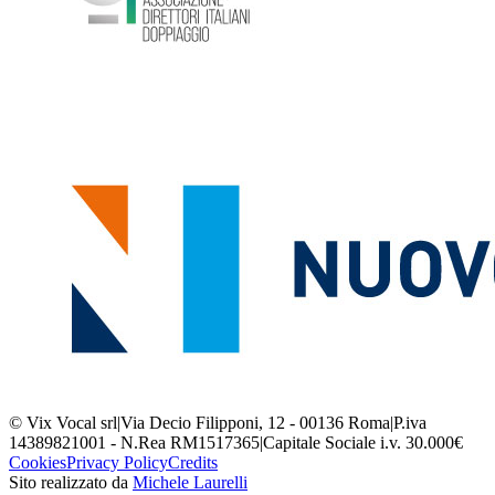
© Vix Vocal srl
|
Via Decio Filipponi, 12 - 00136 Roma
|
P.iva
14389821001 - N.Rea RM1517365
|
Capitale Sociale i.v. 30.000€
Cookies
Privacy Policy
Credits
Sito realizzato da
Michele Laurelli