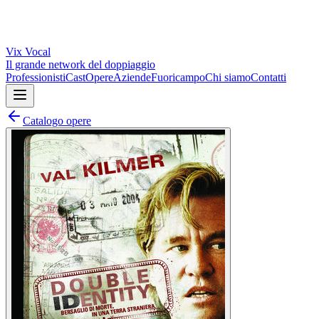
Vix
Vocal
Il grande network del doppiaggio
Professionisti
Cast
Opere
Aziende
Fuoricampo
Chi siamo
Contatti
Catalogo opere