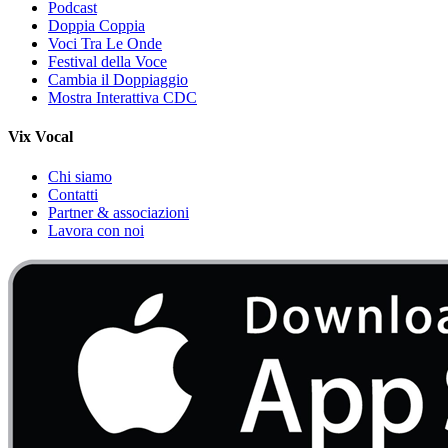
Podcast
Doppia Coppia
Voci Tra Le Onde
Festival della Voce
Cambia il Doppiaggio
Mostra Interattiva CDC
Vix Vocal
Chi siamo
Contatti
Partner & associazioni
Lavora con noi