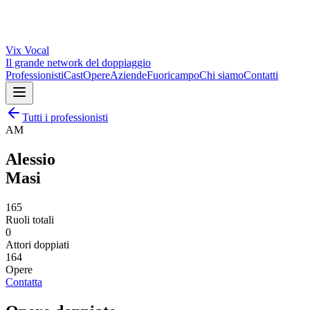
Vix
Vocal
Il grande network del doppiaggio
Professionisti
Cast
Opere
Aziende
Fuoricampo
Chi siamo
Contatti
Tutti i professionisti
AM
Alessio
Masi
165
Ruoli totali
0
Attori doppiati
164
Opere
Contatta