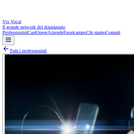
Vix
Vocal
Il grande network del doppiaggio
Professionisti
Cast
Opere
Aziende
Fuoricampo
Chi siamo
Contatti
Tutti i professionisti