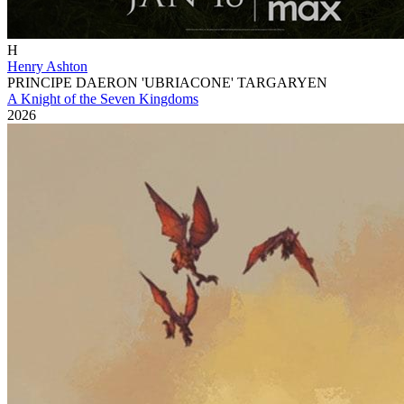
H
Henry Ashton
PRINCIPE DAERON 'UBRIACONE' TARGARYEN
A Knight of the Seven Kingdoms
2026