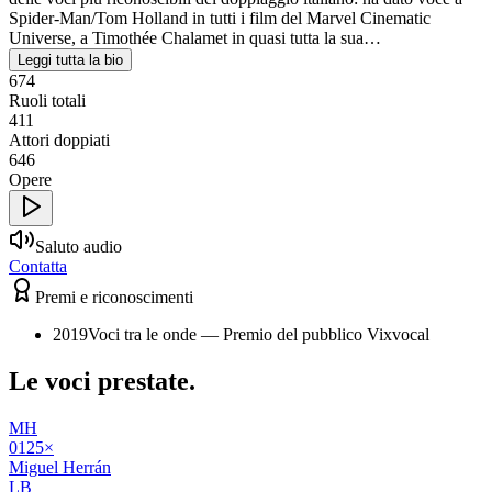
Spider-Man/Tom Holland in tutti i film del Marvel Cinematic
Universe, a Timothée Chalamet in quasi tutta la sua…
Leggi tutta la bio
674
Ruoli totali
411
Attori doppiati
646
Opere
Saluto audio
Contatta
Premi e riconoscimenti
2019
Voci tra le onde — Premio del pubblico Vixvocal
Le voci
prestate
.
MH
01
25
×
Miguel Herrán
LB