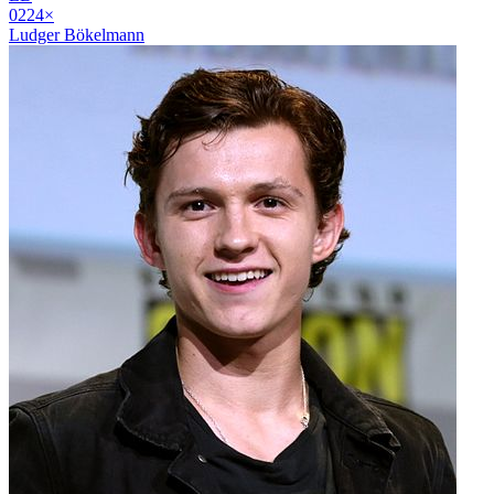
02
24
×
Ludger Bökelmann