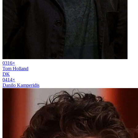
03
16
×
Tom Holland
DK
04
14
×
Danilo Kamperidis