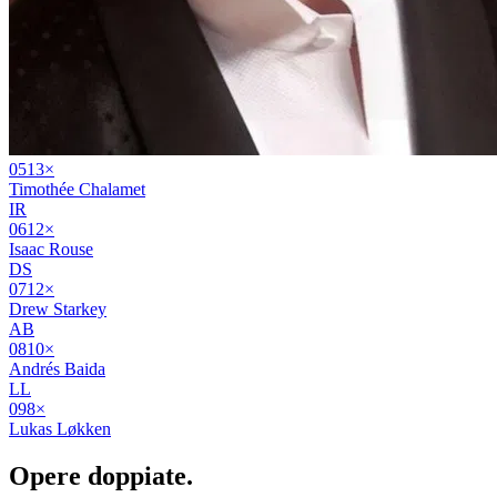
05
13
×
Timothée Chalamet
IR
06
12
×
Isaac Rouse
DS
07
12
×
Drew Starkey
AB
08
10
×
Andrés Baida
LL
09
8
×
Lukas Løkken
Opere
doppiate
.