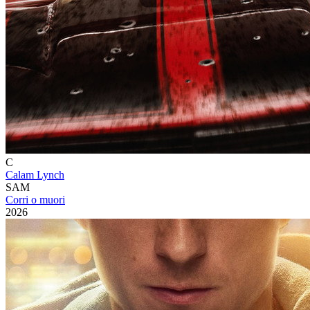
C
Calam Lynch
SAM
Corri o muori
2026