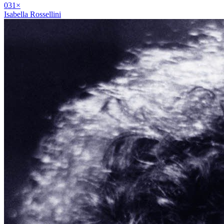
03
1
×
Isabella Rossellini