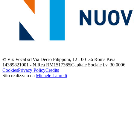
© Vix Vocal srl
|
Via Decio Filipponi, 12 - 00136 Roma
|
P.iva
14389821001 - N.Rea RM1517365
|
Capitale Sociale i.v. 30.000€
Cookies
Privacy Policy
Credits
Sito realizzato da
Michele Laurelli