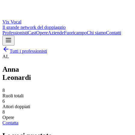
Vix
Vocal
Il grande network del doppiaggio
Professionisti
Cast
Opere
Aziende
Fuoricampo
Chi siamo
Contatti
Tutti i professionisti
AL
Anna
Leonardi
8
Ruoli totali
6
Attori doppiati
8
Opere
Contatta