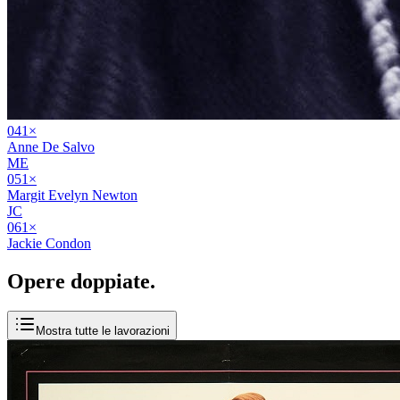
04
1
×
Anne De Salvo
ME
05
1
×
Margit Evelyn Newton
JC
06
1
×
Jackie Condon
Opere
doppiate
.
Mostra tutte le lavorazioni