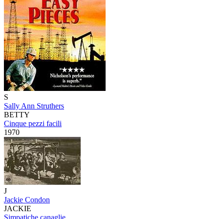
S
Sally Ann Struthers
BETTY
Cinque pezzi facili
1970
J
Jackie Condon
JACKIE
Simpatiche canaglie