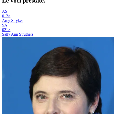
Le voci
prestate
.
AS
01
2
×
Amy Stryker
SA
02
1
×
Sally Ann Struthers