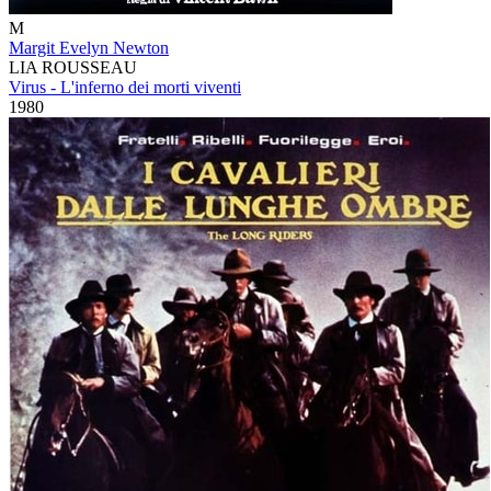
M
Margit Evelyn Newton
LIA ROUSSEAU
Virus - L'inferno dei morti viventi
1980