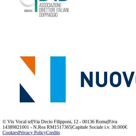
© Vix Vocal srl
|
Via Decio Filipponi, 12 - 00136 Roma
|
P.iva
14389821001 - N.Rea RM1517365
|
Capitale Sociale i.v. 30.000€
Cookies
Privacy Policy
Credits