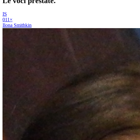
Le voci
prestate
.
IS
01
1
×
Ilona Smithkin