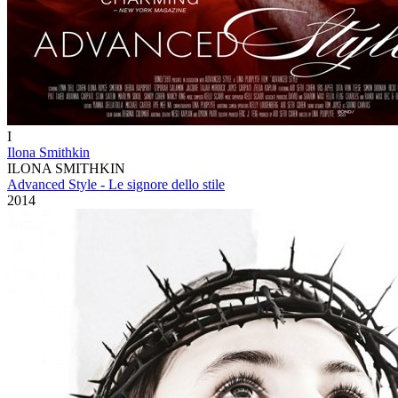
I
Ilona Smithkin
ILONA SMITHKIN
Advanced Style - Le signore dello stile
2014