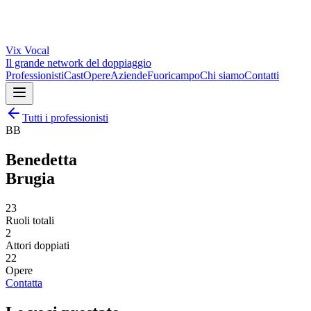
Vix
Vocal
Il grande network del doppiaggio
Professionisti
Cast
Opere
Aziende
Fuoricampo
Chi siamo
Contatti
Tutti i professionisti
BB
Benedetta
Brugia
23
Ruoli totali
2
Attori doppiati
22
Opere
Contatta