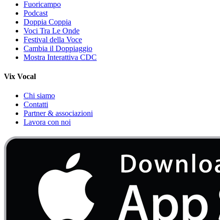
Fuoricampo
Podcast
Doppia Coppia
Voci Tra Le Onde
Festival della Voce
Cambia il Doppiaggio
Mostra Interattiva CDC
Vix Vocal
Chi siamo
Contatti
Partner & associazioni
Lavora con noi