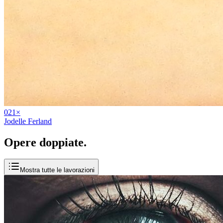
02
1
×
Jodelle Ferland
Opere
doppiate
.
Mostra tutte le lavorazioni