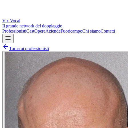
Vix
Vocal
Il grande network del doppiaggio
Professionisti
Cast
Opere
Aziende
Fuoricampo
Chi siamo
Contatti
Torna ai professionisti