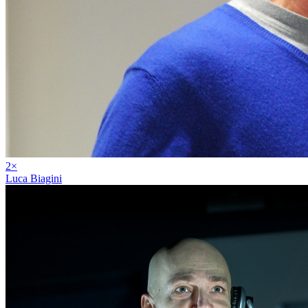
2
×
Luca Biagini