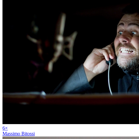
6
×
Massimo Bitossi