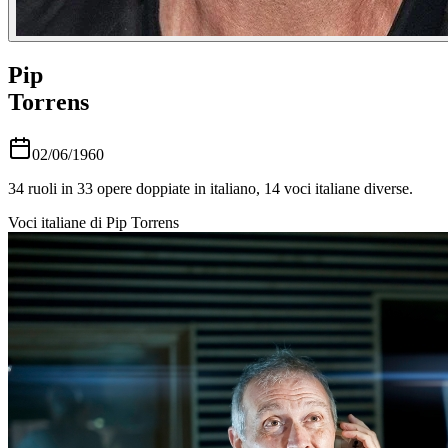
Pip
Torrens
02/06/1960
34
ruoli in
33
opere doppiate in italiano,
14
voci italiane diverse.
Voci italiane di
Pip Torrens