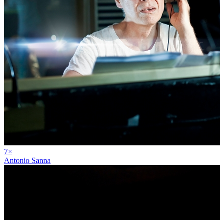
7
×
Antonio Sanna