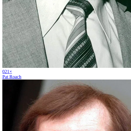
02
1
×
Pat Roach