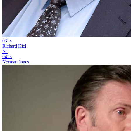
03
1
×
Richard Kiel
NJ
04
1
×
Norman Jones