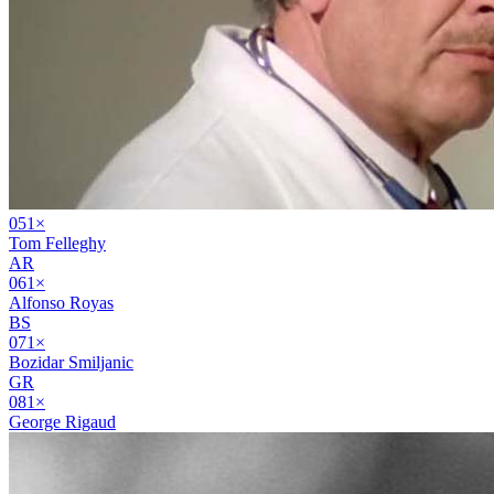
05
1
×
Tom Felleghy
AR
06
1
×
Alfonso Royas
BS
07
1
×
Bozidar Smiljanic
GR
08
1
×
George Rigaud