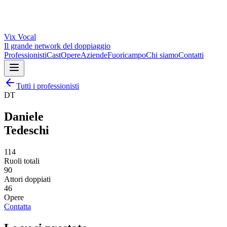
Vix
Vocal
Il grande network del doppiaggio
Professionisti
Cast
Opere
Aziende
Fuoricampo
Chi siamo
Contatti
Tutti i professionisti
DT
Daniele
Tedeschi
114
Ruoli totali
90
Attori doppiati
46
Opere
Contatta