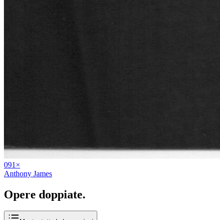
09
1
×
Anthony James
Opere
doppiate
.