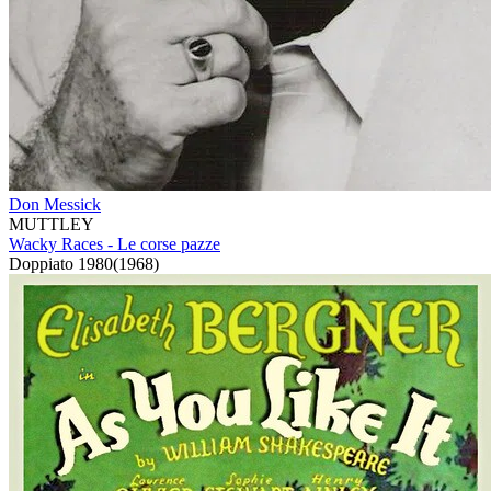
Don Messick
MUTTLEY
Wacky Races - Le corse pazze
Doppiato
1980
(
1968
)