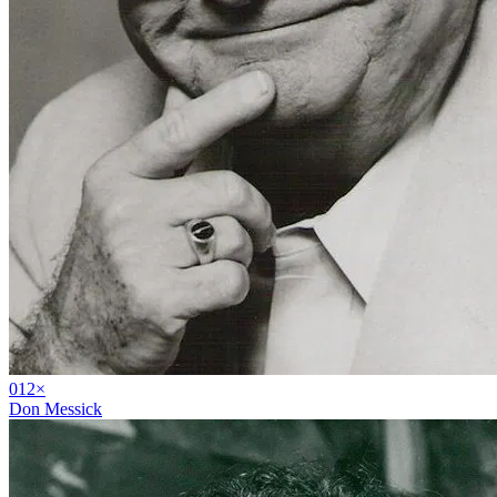
01
2
×
Don Messick