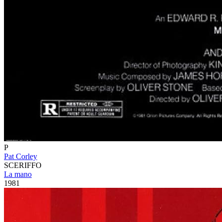
P
Pat Corley
SCERIFFO
La mano
1981