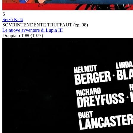
S
Seizō Katō
SOVRINTENDENTE TRUFFAUT (ep. 98)
Le nuove avventure di Lupin III
Doppiato
1980
(
1977
)