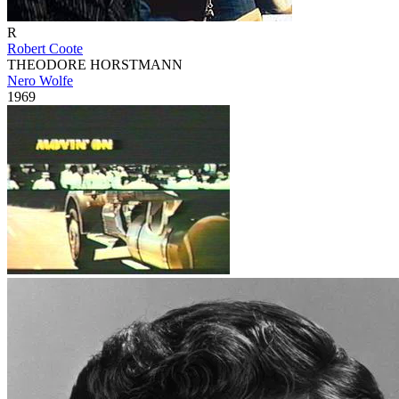
R
Robert Coote
THEODORE HORSTMANN
Nero Wolfe
1969