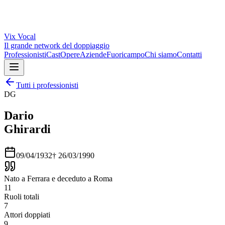
Vix
Vocal
Il grande network del doppiaggio
Professionisti
Cast
Opere
Aziende
Fuoricampo
Chi siamo
Contatti
Tutti i professionisti
DG
Dario
Ghirardi
09/04/1932
†
26/03/1990
Nato a Ferrara e deceduto a Roma
11
Ruoli totali
7
Attori doppiati
9