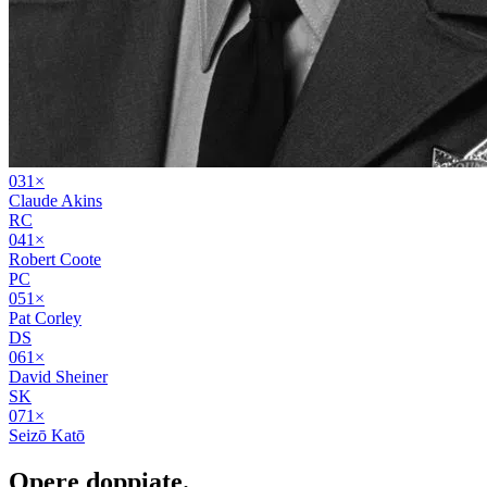
03
1
×
Claude Akins
RC
04
1
×
Robert Coote
PC
05
1
×
Pat Corley
DS
06
1
×
David Sheiner
SK
07
1
×
Seizō Katō
Opere
doppiate
.