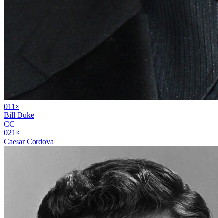
01
1
×
Bill Duke
CC
02
1
×
Caesar Cordova