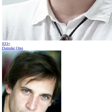
03
3
×
Daisuke Ono