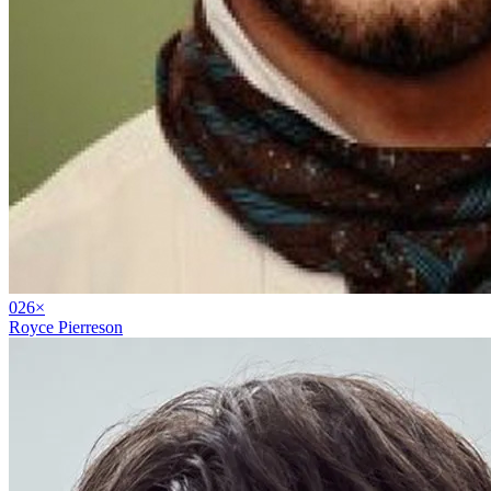
02
6
×
Royce Pierreson