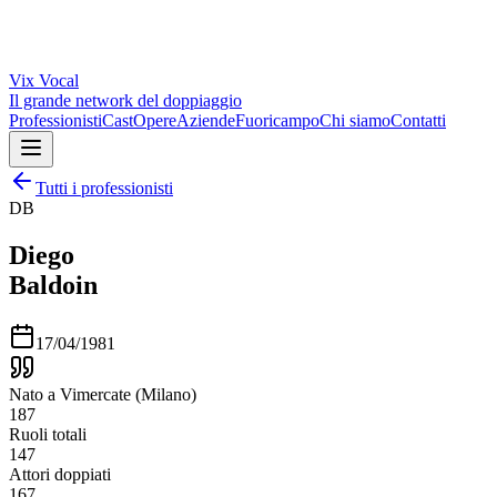
Vix
Vocal
Il grande network del doppiaggio
Professionisti
Cast
Opere
Aziende
Fuoricampo
Chi siamo
Contatti
Tutti i professionisti
DB
Diego
Baldoin
17/04/1981
Nato a Vimercate (Milano)
187
Ruoli totali
147
Attori doppiati
167