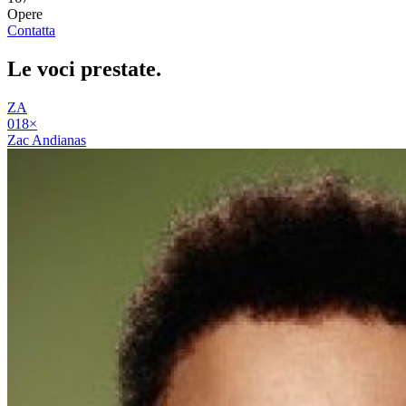
Opere
Contatta
Le voci
prestate
.
ZA
01
8
×
Zac Andianas