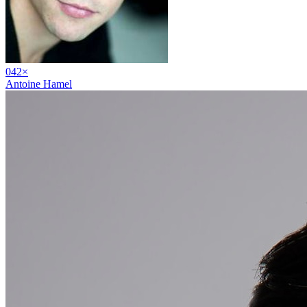
04
2
×
Antoine Hamel