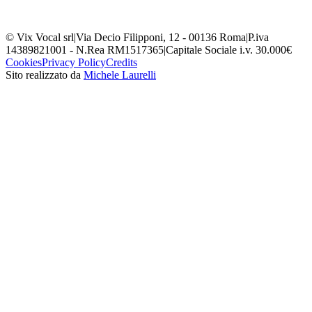
© Vix Vocal srl
|
Via Decio Filipponi, 12 - 00136 Roma
|
P.iva
14389821001 - N.Rea RM1517365
|
Capitale Sociale i.v. 30.000€
Cookies
Privacy Policy
Credits
Sito realizzato da
Michele Laurelli