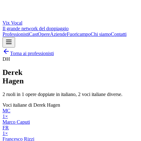
Vix
Vocal
Il grande network del doppiaggio
Professionisti
Cast
Opere
Aziende
Fuoricampo
Chi siamo
Contatti
Torna ai professionisti
DH
Derek
Hagen
2
ruoli in
1
opere doppiate in italiano,
2
voci italiane diverse.
Voci italiane di
Derek Hagen
MC
1
×
Marco Caputi
FR
1
×
Francesco Rizzi