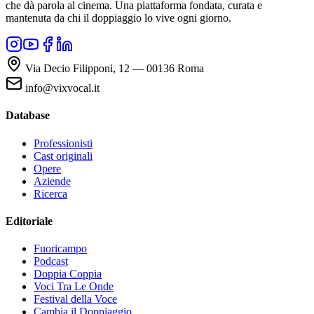
che dà parola al cinema. Una piattaforma fondata, curata e
mantenuta da chi il doppiaggio lo vive ogni giorno.
Via Decio Filipponi, 12 — 00136 Roma
info@vixvocal.it
Database
Professionisti
Cast originali
Opere
Aziende
Ricerca
Editoriale
Fuoricampo
Podcast
Doppia Coppia
Voci Tra Le Onde
Festival della Voce
Cambia il Doppiaggio