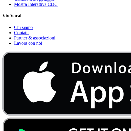
Mostra Interattiva CDC
Vix Vocal
Chi siamo
Contatti
Partner & associazioni
Lavora con noi