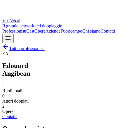
Vix
Vocal
Il grande network del doppiaggio
Professionisti
Cast
Opere
Aziende
Fuoricampo
Chi siamo
Contatti
Tutti i professionisti
EA
Edouard
Angibeau
2
Ruoli totali
0
Attori doppiati
2
Opere
Contatta