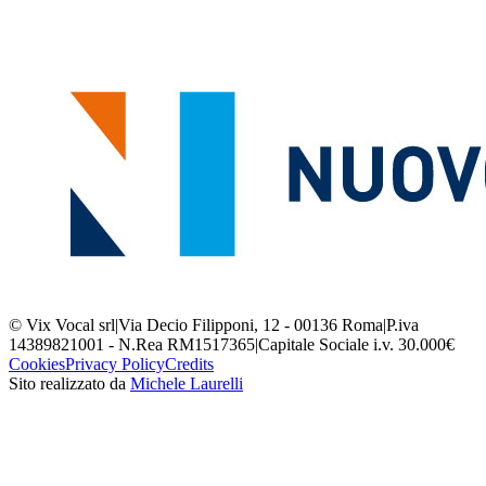
© Vix Vocal srl
|
Via Decio Filipponi, 12 - 00136 Roma
|
P.iva
14389821001 - N.Rea RM1517365
|
Capitale Sociale i.v. 30.000€
Cookies
Privacy Policy
Credits
Sito realizzato da
Michele Laurelli