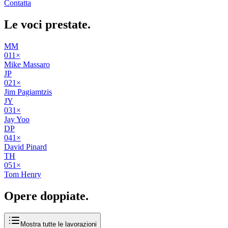
Contatta
Le voci
prestate
.
MM
01
1
×
Mike Massaro
JP
02
1
×
Jim Pagiamtzis
JY
03
1
×
Jay Yoo
DP
04
1
×
David Pinard
TH
05
1
×
Tom Henry
Opere
doppiate
.
Mostra tutte le lavorazioni