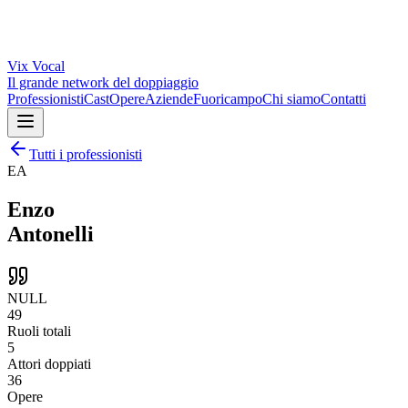
Vix
Vocal
Il grande network del doppiaggio
Professionisti
Cast
Opere
Aziende
Fuoricampo
Chi siamo
Contatti
Tutti i professionisti
EA
Enzo
Antonelli
NULL
49
Ruoli totali
5
Attori doppiati
36
Opere