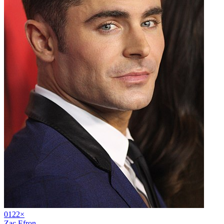
01
22
×
Zac Efron