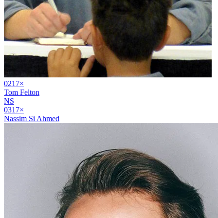
02
17
×
Tom Felton
NS
03
17
×
Nassim Si Ahmed