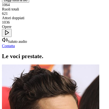
Leggi tutta la bio
1064
Ruoli totali
621
Attori doppiati
1036
Opere
Saluto audio
Contatta
Le voci
prestate
.