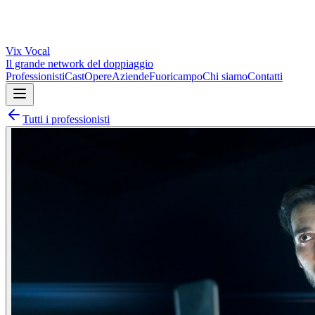
Vix
Vocal
Il grande network del doppiaggio
Professionisti
Cast
Opere
Aziende
Fuoricampo
Chi siamo
Contatti
Tutti i professionisti