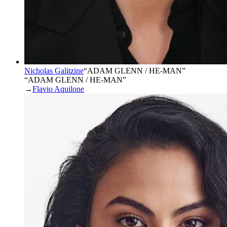
Nicholas Galitzine
“
ADAM GLENN / HE-MAN
”
“ADAM GLENN / HE-MAN”
→
Flavio Aquilone