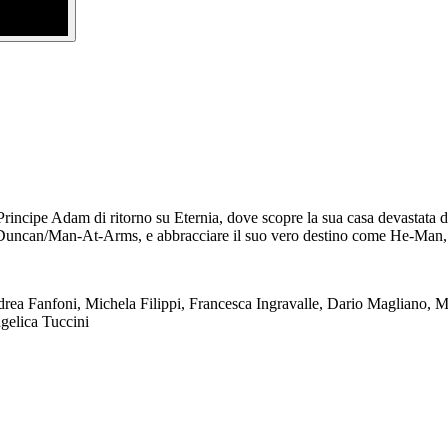
Principe Adam di ritorno su Eternia, dove scopre la sua casa devastata da
 e Duncan/Man-At-Arms, e abbracciare il suo vero destino come He-Man, 
ea Fanfoni, Michela Filippi, Francesca Ingravalle, Dario Magliano, 
ngelica Tuccini