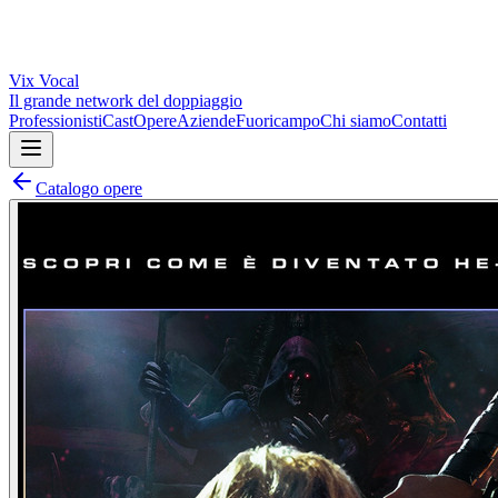
Vix
Vocal
Il grande network del doppiaggio
Professionisti
Cast
Opere
Aziende
Fuoricampo
Chi siamo
Contatti
Catalogo opere